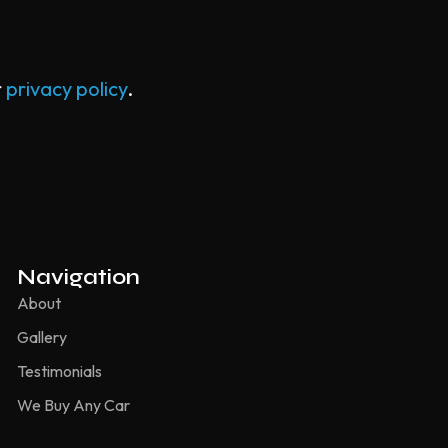
r
privacy policy
.
Navigation
About
Gallery
Testimonials
We Buy Any Car