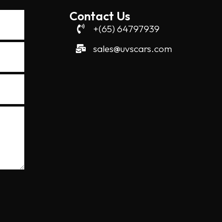
Contact Us
+(65) 64797939
sales@uvscars.com