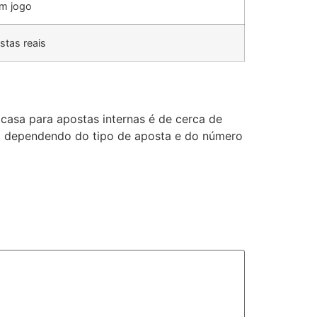
em jogo
tas reais
casa para apostas internas é de cerca de
 dependendo do tipo de aposta e do número