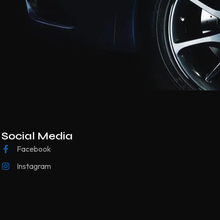
Social Media
Facebook
Instagram