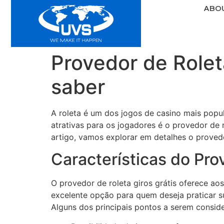
ABO
Provedor de Rolet
saber
A roleta é um dos jogos de casino mais pop
atrativas para os jogadores é o provedor de r
artigo, vamos explorar em detalhes o provedor
Características do Pro
O provedor de roleta giros grátis oferece a
excelente opção para quem deseja praticar s
Alguns dos principais pontos a serem conside