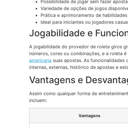
Possibilidade de jogar sem fazer aposta
Variedade de opções de jogos disponíve
Prática e aprimoramento de habilidades
Ideal para iniciantes ou jogadores casua
Jogabilidade e Funcio
A jogabilidade do provedor de roleta giros g
números, cores ou combinações, e a roleta 
americana
suas apostas. As funcionalidades
internas, externas, histórico de apostas e esta
Vantagens e Desvanta
Assim como qualquer forma de entretenimento
incluem:
Vantagens