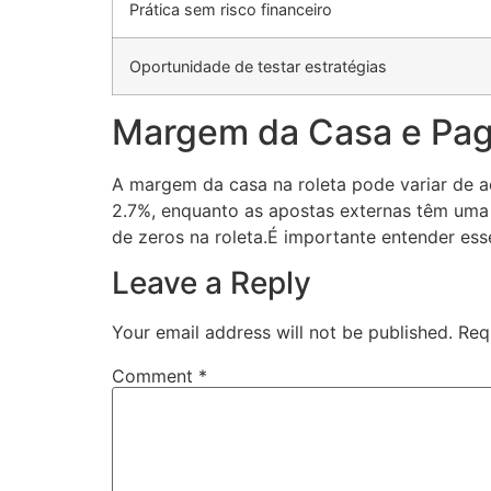
Prática sem risco financeiro
Oportunidade de testar estratégias
Margem da Casa e Pa
A margem da casa na roleta pode variar de a
2.7%, enquanto as apostas externas têm u
de zeros na roleta.É importante entender ess
Leave a Reply
Your email address will not be published.
Req
Comment
*