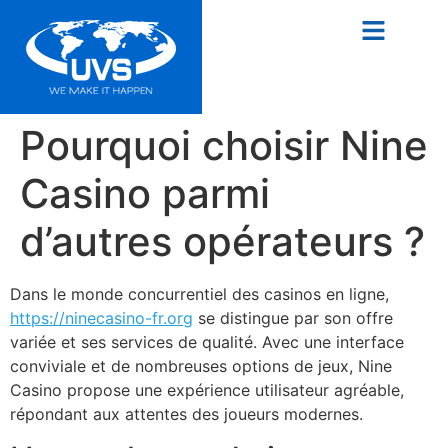
Pourquoi choisir Nine
Casino parmi
d’autres opérateurs ?
Dans le monde concurrentiel des casinos en ligne,
https://ninecasino-fr.org
se distingue par son offre
variée et ses services de qualité. Avec une interface
conviviale et de nombreuses options de jeux, Nine
Casino propose une expérience utilisateur agréable,
répondant aux attentes des joueurs modernes.