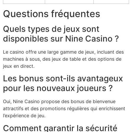
Questions fréquentes
Quels types de jeux sont
disponibles sur Nine Casino ?
Le casino offre une large gamme de jeux, incluant des
machines à sous, des jeux de table et des options de
jeux en direct.
Les bonus sont-ils avantageux
pour les nouveaux joueurs ?
Oui, Nine Casino propose des bonus de bienvenue
attractifs et des promotions régulières qui enrichissent
l’expérience de jeu.
Comment garantir la sécurité