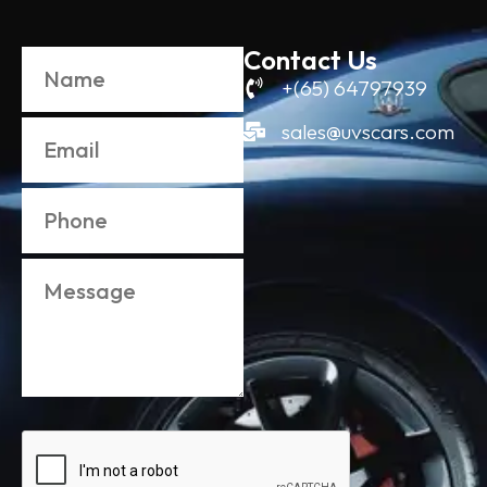
Contact Us
+(65) 64797939
sales@uvscars.com