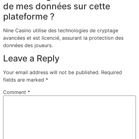
de mes données sur cette
plateforme ?
Nine Casino utilise des technologies de cryptage
avancées et est licencié, assurant la protection des
données des joueurs.
Leave a Reply
Your email address will not be published.
Required
fields are marked
*
Comment
*