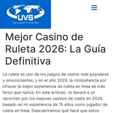
Mejor Casino de
Ruleta 2026: La Guía
Definitiva
La ruleta es uno de los juegos de casino más populares
y emocionantes, y en el año 2026, la competencia por
ofrecer la mejor experiencia de ruleta en línea es más
feroz que nunca. En este artículo, te llevaré a un
recorrido por los mejores casinos de ruleta en 2026,
basado en mi experiencia de 15 años como jugador de
ruleta en línea. Descubriremos
qué hace que estos