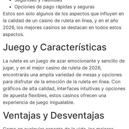
Opciones de pago rápidas y seguras
Estos son solo algunos de los aspectos que influyen en
la calidad de un casino de ruleta en línea, y en el año
2026, los mejores casinos se destacan en todos estos
aspectos.
Juego y Características
La ruleta es un juego de azar emocionante y sencillo de
jugar, y en el mejor casino de ruleta de 2026,
encontrarás una amplia variedad de mesas y opciones
para disfrutar de la emoción de la ruleta en línea. Con
gráficos de alta calidad, interfaces intuitivas y opciones
de apuesta flexibles, estos casinos ofrecen una
experiencia de juego inigualable.
Ventajas y Desventajas
Como en cualquier aspecto de la vida, los mejores