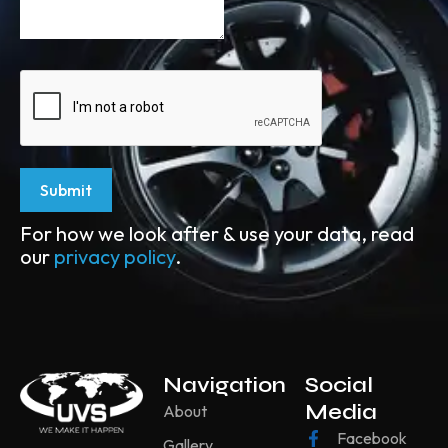
For how we look after & use your data, read
our
privacy policy
.
Navigation
Social
Media
About
Facebook
Gallery