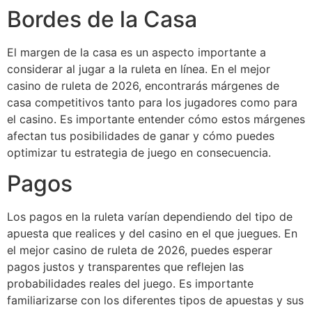
Bordes de la Casa
El margen de la casa es un aspecto importante a
considerar al jugar a la ruleta en línea. En el mejor
casino de ruleta de 2026, encontrarás márgenes de
casa competitivos tanto para los jugadores como para
el casino. Es importante entender cómo estos márgenes
afectan tus posibilidades de ganar y cómo puedes
optimizar tu estrategia de juego en consecuencia.
Pagos
Los pagos en la ruleta varían dependiendo del tipo de
apuesta que realices y del casino en el que juegues. En
el mejor casino de ruleta de 2026, puedes esperar
pagos justos y transparentes que reflejen las
probabilidades reales del juego. Es importante
familiarizarse con los diferentes tipos de apuestas y sus