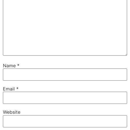
Name
*
Email
*
Website