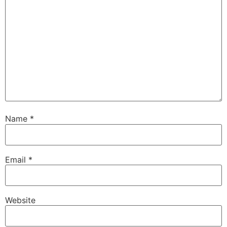
Name
*
Email
*
Website