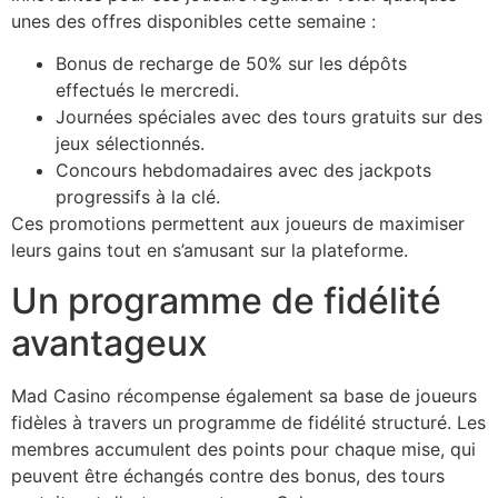
unes des offres disponibles cette semaine :
Bonus de recharge de 50% sur les dépôts
effectués le mercredi.
Journées spéciales avec des tours gratuits sur des
jeux sélectionnés.
Concours hebdomadaires avec des jackpots
progressifs à la clé.
Ces promotions permettent aux joueurs de maximiser
leurs gains tout en s’amusant sur la plateforme.
Un programme de fidélité
avantageux
Mad Casino récompense également sa base de joueurs
fidèles à travers un programme de fidélité structuré. Les
membres accumulent des points pour chaque mise, qui
peuvent être échangés contre des bonus, des tours