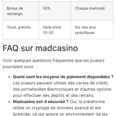
Bonus de
50%
Chaque mercredi
recharge
Tours gratuits
Varie entre
Sur des jeux
10-50
spécifiques
FAQ sur madcasino
Voici quelques questions fréquentes que les joueurs
pourraient avoir :
Quels sont les moyens de paiement disponibles ?
Les joueurs peuvent utiliser des cartes de crédit,
des portefeuilles électroniques et d’autres options
pour effectuer des dépôts et des retraits.
Madcasino est-il sécurisé ?
Oui, la plateforme
utilise un cryptage de données avancé et est
licenciée, ce qui assure un environnement de jeu