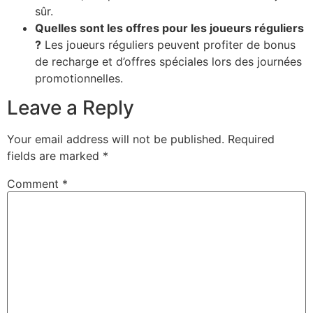
sûr.
Quelles sont les offres pour les joueurs réguliers
?
Les joueurs réguliers peuvent profiter de bonus
de recharge et d’offres spéciales lors des journées
promotionnelles.
Leave a Reply
Your email address will not be published.
Required
fields are marked
*
Comment
*