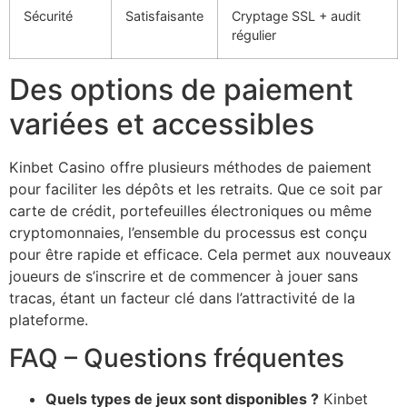
Sécurité
Satisfaisante
Cryptage SSL + audit
régulier
Des options de paiement
variées et accessibles
Kinbet Casino offre plusieurs méthodes de paiement
pour faciliter les dépôts et les retraits. Que ce soit par
carte de crédit, portefeuilles électroniques ou même
cryptomonnaies, l’ensemble du processus est conçu
pour être rapide et efficace. Cela permet aux nouveaux
joueurs de s’inscrire et de commencer à jouer sans
tracas, étant un facteur clé dans l’attractivité de la
plateforme.
FAQ – Questions fréquentes
Quels types de jeux sont disponibles ?
Kinbet