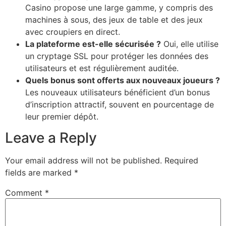
Casino propose une large gamme, y compris des
machines à sous, des jeux de table et des jeux
avec croupiers en direct.
La plateforme est-elle sécurisée ?
Oui, elle utilise
un cryptage SSL pour protéger les données des
utilisateurs et est régulièrement auditée.
Quels bonus sont offerts aux nouveaux joueurs ?
Les nouveaux utilisateurs bénéficient d’un bonus
d’inscription attractif, souvent en pourcentage de
leur premier dépôt.
Leave a Reply
Your email address will not be published.
Required
fields are marked
*
Comment
*