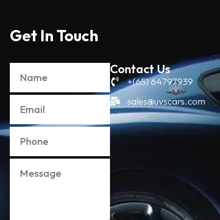
Get In Touch
Contact Us
+(65) 64797939
sales@uvscars.com