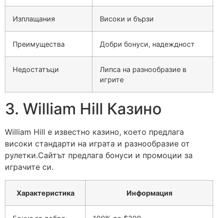
Изплащания
Високи и бързи
Преимущества
Добри бонуси, надеждност
Недостатъци
Липса на разнообразие в
игрите
3. William Hill Казино
William Hill е известно казино, което предлага
високи стандарти на играта и разнообразие от
рулетки.Сайтът предлага бонуси и промоции за
играчите си.
Характеристика
Информация