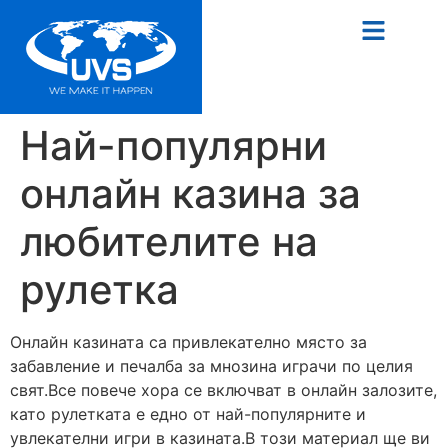
Най-популярни
онлайн казина за
любителите на
рулетка
Онлайн казината са привлекателно място за
забавление и печалба за мнозина играчи по целия
свят.Все повече хора се включват в онлайн залозите,
като рулетката е едно от най-популярните и
увлекателни игри в казината.В този материал ще ви