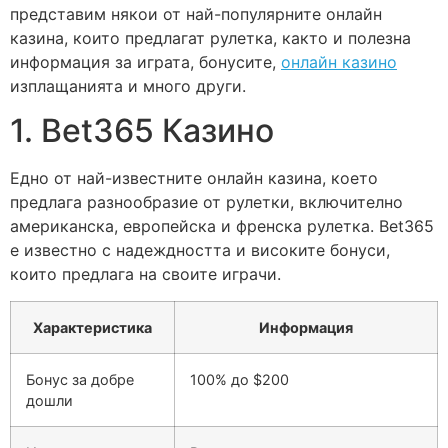
представим някои от най-популярните онлайн
казина, които предлагат рулетка, както и полезна
информация за играта,
бонусите,
онлайн казино
изплащанията и много други.
1. Bet365 Казино
Едно от най-известните онлайн казина, което
предлага разнообразие от рулетки, включително
американска, европейска и френска рулетка. Bet365
е известно с надеждността и високите бонуси,
които предлага на своите играчи.
Характеристика
Информация
Бонус за добре
100% до $200
дошли