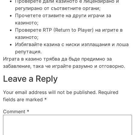
Проверете дали казиното е лицензирано и
регулирано от съответните органи;
Прочетете отзивите на други играчи за
казиното;
Проверете RTP (Return to Player) на игрите в
казиното;
Избягвайте казина с ниски изплащания и лоша
репутация.
Играта в казино трябва да бъде предимно за
забавление, така че играйте разумно и отговорно.
Leave a Reply
Your email address will not be published.
Required
fields are marked
*
Comment
*