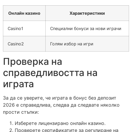
Онлайн казино
Характеристики
Casino1
Специални бонуси за нови играчи
Casino2
Голям избор на игри
Проверка на
справедливостта на
играта
За да се уверите, че играта в бонус без депозит
2026 е справедлива, следва да следвате няколко
прости стъпки:
Изберете лицензирано онлайн казино.
Проверете сертификатите за регулиране на