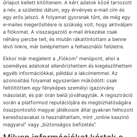
űrlapot kellett kitöltenem. A kért adatok közé tartozott
a név, a születési dátum, egy érvényes e‑mail cím és
egy erős jelszó. A folyamat gyorsnak tűnt, de még egy
e‑mailes megerősítésre is szükség volt, hogy aktiváljam
a fiókomat. A visszaigazoló e‑mail érkezése csak
néhány percbe telt, és miután rákattintottam a benne
lévő linkre, már beléphettem a felhasználói felületre.
Ekkor már megjelent a „Fiókom” menüpont, ahol a
személyes adatokat ellenőrizhettem és kiegészíthettem
egyéb információkkal, például a lakcímemmel. Az
azonosítási folyamat egyszerűen működött: csak
feltöltöttem egy fényképes személyi igazolvány
másolatát, és pár órán belül jóváhagyták. A regisztráció
során a platformod reputációjára és megbízhatóságára
összpontosító magyar játékosok által gyakran felhozott
keresőszavakat is használhattam, mint „online kaszinó
magyarul” vagy „biztonságos befizetés”.