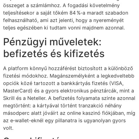
összeget a számlámhoz. A fogadási követelmény
teljesítésekor a saját tőkém 84 %‑a maradt szabadon
felhasználható, ami azt jelenti, hogy a nyereményét
teljes egészében ki tudtam vonni majdnem azonnal.
Pénzügyi műveletek:
befizetés és kifizetés
A platform könnyű hozzáférést biztosított a különböző
fizetési módokhoz. Magánszemélyként a legkedveltebb
opciók közé tartozott a bankkártyás fizetés (VISA,
MasterCard) és a gyors elektronikus pénztárcák, mint a
Skrill és a Neteller. A befizetés folyamata szinte azonnal
megtörtént: a kártyával történt tranzakció néhány
másodperc alatt jóváírt az online kaszinó fiókjában, míg
az e‑wallet-eknél egy pillanatra is ugyanolyan gyors
volt.