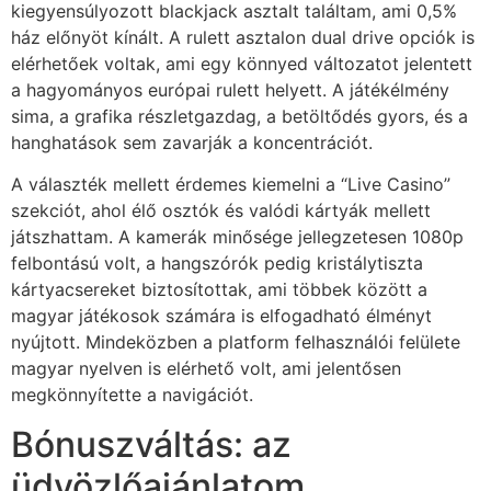
kiegyensúlyozott blackjack asztalt találtam, ami 0,5%
ház előnyöt kínált. A rulett asztalon dual drive opciók is
elérhetőek voltak, ami egy könnyed változatot jelentett
a hagyományos európai rulett helyett. A játékélmény
sima, a grafika részletgazdag, a betöltődés gyors, és a
hanghatások sem zavarják a koncentrációt.
A választék mellett érdemes kiemelni a “Live Casino”
szekciót, ahol élő osztók és valódi kártyák mellett
játszhattam. A kamerák minősége jellegzetesen 1080p
felbontású volt, a hangszórók pedig kristálytiszta
kártyacsereket biztosítottak, ami többek között a
magyar játékosok számára is elfogadható élményt
nyújtott. Mindeközben a platform felhasználói felülete
magyar nyelven is elérhető volt, ami jelentősen
megkönnyítette a navigációt.
Bónuszváltás: az
üdvözlőajánlatom