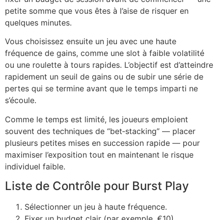
petite somme que vous êtes à l’aise de risquer en
quelques minutes.
Vous choisissez ensuite un jeu avec une haute
fréquence de gains, comme une slot à faible volatilité
ou une roulette à tours rapides. L’objectif est d’atteindre
rapidement un seuil de gains ou de subir une série de
pertes qui se termine avant que le temps imparti ne
s’écoule.
Comme le temps est limité, les joueurs emploient
souvent des techniques de “bet‑stacking” — placer
plusieurs petites mises en succession rapide — pour
maximiser l’exposition tout en maintenant le risque
individuel faible.
Liste de Contrôle pour Burst Play
Sélectionner un jeu à haute fréquence.
Fixer un budget clair (par exemple, €10).