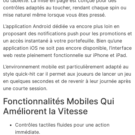
ou tablette. La mise en page est conçue pour des
contrôles adaptés au toucher, rendant chaque spin ou
mise naturel même lorsque vous êtes pressé.
L’application Android dédiée va encore plus loin en
proposant des notifications push pour les promotions et
un accès instantané à votre portefeuille. Bien qu’une
application iOS ne soit pas encore disponible, l’interface
web reste pleinement fonctionnelle sur iPhone et iPad.
L’environnement mobile est particulièrement adapté au
style quick‑hit car il permet aux joueurs de lancer un jeu
en quelques secondes et de revenir à leur journée après
une courte session.
Fonctionnalités Mobiles Qui
Améliorent la Vitesse
Contrôles tactiles fluides pour une action
immédiate.