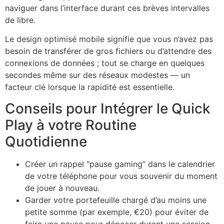
naviguer dans l’interface durant ces brèves intervalles
de libre.
Le design optimisé mobile signifie que vous n’avez pas
besoin de transférer de gros fichiers ou d’attendre des
connexions de données ; tout se charge en quelques
secondes même sur des réseaux modestes — un
facteur clé lorsque la rapidité est essentielle.
Conseils pour Intégrer le Quick
Play à votre Routine
Quotidienne
Créer un rappel “pause gaming” dans le calendrier
de votre téléphone pour vous souvenir du moment
de jouer à nouveau.
Garder votre portefeuille chargé d’au moins une
petite somme (par exemple, €20) pour éviter de
faire une pause pour déposer durant une session.