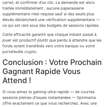
carte), et confirmer d’un clic. La demande est alors
traitée immédiatement ; aucune paperasserie
supplémentaire n’est requise sauf si des seuils plus
élevés déclenchent une vérification supplémentaire —
ce qui est rare sous des budgets de sessions rapides.
Cette efficacité garantit que chaque instant passé à
jouer est productif plutôt que perdu à attendre que les
fonds soient transférés vers votre banque ou votre
portefeuille crypto.
Conclusion : Votre Prochain
Gagnant Rapide Vous
Attend !
Si vous aimez le gaming ultra-rapide — de courtes
sessions pleines d’issues instantanées — Spinmama
offre exactement ce que vous recherchez. Avec une