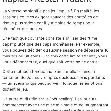
La vitesse ne signifie pas jeu impulsif. En réalité, les
sessions courtes exigent souvent des contrôles de
risque plus stricts car il y a moins de temps pour
récupérer des pertes.
Une tactique courante consiste à utiliser des “time
caps” plutôt que des caps monétaires. Par exemple,
vous pouvez décider qu’aucune session ne dépassera 10
minutes ou 30 spins. Une fois cette limite atteinte, vous
vous déconnectez, quel que soit votre solde actuel.
Cette méthode fonctionne bien car elle élimine la
tentation de poursuivre après quelques spins perdants
— un scénario qui peut survenir lorsque les émotions
dictent le jeu.
Un autre outil utile est le “bet scaling”. Les joueurs
commencent avec une mise minimale et ne l’augmentent
que s’ils enchaînent des gains consécutifs durant la