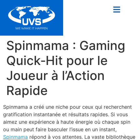
Spinmama : Gaming
Quick‑Hit pour le
Joueur à l’Action
Rapide
Spinmama a créé une niche pour ceux qui recherchent
gratification instantanée et résultats rapides. Si vous
aimez une expérience à haute énergie où chaque spin
ou main peut faire basculer l’issue en un instant,
Spinmama
répond à vos attentes. La vaste bibliothèque