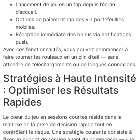
Lancement de jeu en un tap depuis l’écran
d’accueil.
Options de paiement rapides via portefeuilles
mobiles.
Réception immédiate des bonus via notifications
push.
Avec ces fonctionnalités, vous pouvez commencer à
faire tourner les rouleaux en un clin d’œil — sans
attendre de téléchargements ou de longues connexions.
Stratégies à Haute Intensité
: Optimiser les Résultats
Rapides
Le cœur du jeu en sessions courtes réside dans la
maîtrise de la prise de décision rapide tout en
contrôlant le risque. Une stratégie courante consiste à
fixer un budget de session avant de commencer — une