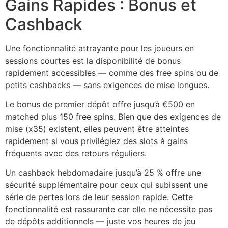
Gains Rapides : Bonus et
Cashback
Une fonctionnalité attrayante pour les joueurs en
sessions courtes est la disponibilité de bonus
rapidement accessibles — comme des free spins ou de
petits cashbacks — sans exigences de mise longues.
Le bonus de premier dépôt offre jusqu’à €500 en
matched plus 150 free spins. Bien que des exigences de
mise (x35) existent, elles peuvent être atteintes
rapidement si vous privilégiez des slots à gains
fréquents avec des retours réguliers.
Un cashback hebdomadaire jusqu’à 25 % offre une
sécurité supplémentaire pour ceux qui subissent une
série de pertes lors de leur session rapide. Cette
fonctionnalité est rassurante car elle ne nécessite pas
de dépôts additionnels — juste vos heures de jeu