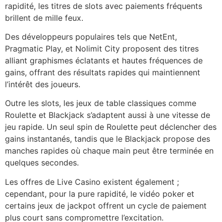
rapidité, les titres de slots avec paiements fréquents
brillent de mille feux.
Des développeurs populaires tels que NetEnt,
Pragmatic Play, et Nolimit City proposent des titres
alliant graphismes éclatants et hautes fréquences de
gains, offrant des résultats rapides qui maintiennent
l’intérêt des joueurs.
Outre les slots, les jeux de table classiques comme
Roulette et Blackjack s’adaptent aussi à une vitesse de
jeu rapide. Un seul spin de Roulette peut déclencher des
gains instantanés, tandis que le Blackjack propose des
manches rapides où chaque main peut être terminée en
quelques secondes.
Les offres de Live Casino existent également ;
cependant, pour la pure rapidité, le vidéo poker et
certains jeux de jackpot offrent un cycle de paiement
plus court sans compromettre l’excitation.