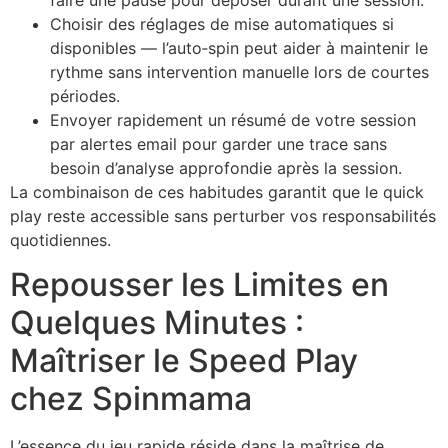
Choisir des réglages de mise automatiques si
disponibles — l’auto‑spin peut aider à maintenir le
rythme sans intervention manuelle lors de courtes
périodes.
Envoyer rapidement un résumé de votre session
par alertes email pour garder une trace sans
besoin d’analyse approfondie après la session.
La combinaison de ces habitudes garantit que le quick
play reste accessible sans perturber vos responsabilités
quotidiennes.
Repousser les Limites en
Quelques Minutes :
Maîtriser le Speed Play
chez Spinmama
L’essence du jeu rapide réside dans la maîtrise de