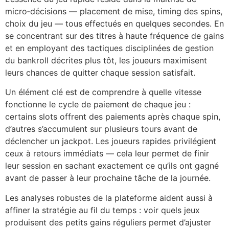
micro‑décisions — placement de mise, timing des spins,
choix du jeu — tous effectués en quelques secondes. En
se concentrant sur des titres à haute fréquence de gains
et en employant des tactiques disciplinées de gestion
du bankroll décrites plus tôt, les joueurs maximisent
leurs chances de quitter chaque session satisfait.
Un élément clé est de comprendre à quelle vitesse
fonctionne le cycle de paiement de chaque jeu :
certains slots offrent des paiements après chaque spin,
d’autres s’accumulent sur plusieurs tours avant de
déclencher un jackpot. Les joueurs rapides privilégient
ceux à retours immédiats — cela leur permet de finir
leur session en sachant exactement ce qu’ils ont gagné
avant de passer à leur prochaine tâche de la journée.
Les analyses robustes de la plateforme aident aussi à
affiner la stratégie au fil du temps : voir quels jeux
produisent des petits gains réguliers permet d’ajuster