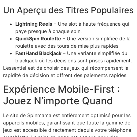
Un Aperçu des Titres Populaires
Lightning Reels
– Une slot à haute fréquence qui
paye presque à chaque spin.
QuickSpin Roulette
– Une version simplifiée de la
roulette avec des tours de mise plus rapides.
FastHand Blackjack
– Une variante simplifiée du
blackjack où les décisions sont prises rapidement.
L’essentiel est de choisir des jeux qui récompensent la
rapidité de décision et offrent des paiements rapides.
Expérience Mobile-First :
Jouez N’importe Quand
Le site de Spinmama est entièrement optimisé pour les
appareils mobiles, garantissant que toute la gamme de
jeux est accessible directement depuis votre téléphone