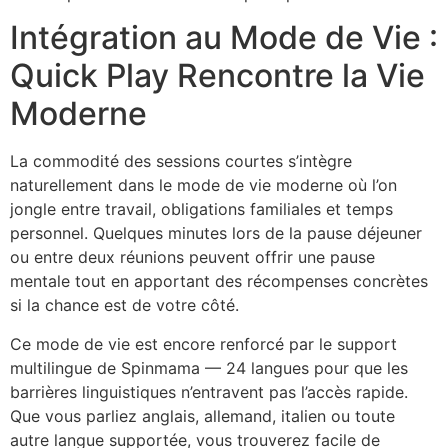
Intégration au Mode de Vie :
Quick Play Rencontre la Vie
Moderne
La commodité des sessions courtes s’intègre
naturellement dans le mode de vie moderne où l’on
jongle entre travail, obligations familiales et temps
personnel. Quelques minutes lors de la pause déjeuner
ou entre deux réunions peuvent offrir une pause
mentale tout en apportant des récompenses concrètes
si la chance est de votre côté.
Ce mode de vie est encore renforcé par le support
multilingue de Spinmama — 24 langues pour que les
barrières linguistiques n’entravent pas l’accès rapide.
Que vous parliez anglais, allemand, italien ou toute
autre langue supportée, vous trouverez facile de