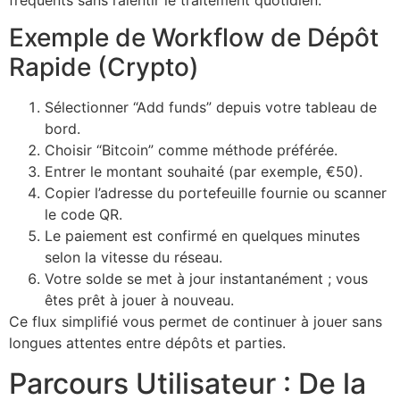
Exemple de Workflow de Dépôt
Rapide (Crypto)
Sélectionner “Add funds” depuis votre tableau de
bord.
Choisir “Bitcoin” comme méthode préférée.
Entrer le montant souhaité (par exemple, €50).
Copier l’adresse du portefeuille fournie ou scanner
le code QR.
Le paiement est confirmé en quelques minutes
selon la vitesse du réseau.
Votre solde se met à jour instantanément ; vous
êtes prêt à jouer à nouveau.
Ce flux simplifié vous permet de continuer à jouer sans
longues attentes entre dépôts et parties.
Parcours Utilisateur : De la