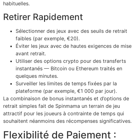
habituelles.
Retirer Rapidement
Sélectionner des jeux avec des seuils de retrait
faibles (par exemple, €20).
Éviter les jeux avec de hautes exigences de mise
avant retrait.
Utiliser des options crypto pour des transferts
instantanés — Bitcoin ou Ethereum traités en
quelques minutes.
Surveiller les limites de temps fixées par la
plateforme (par exemple, €1 000 par jour).
La combinaison de bonus instantanés et d’options de
retrait simples fait de Spinmama un terrain de jeu
attractif pour les joueurs à contrainte de temps qui
souhaitent néanmoins des récompenses significatives.
Flexibilité de Paiement :