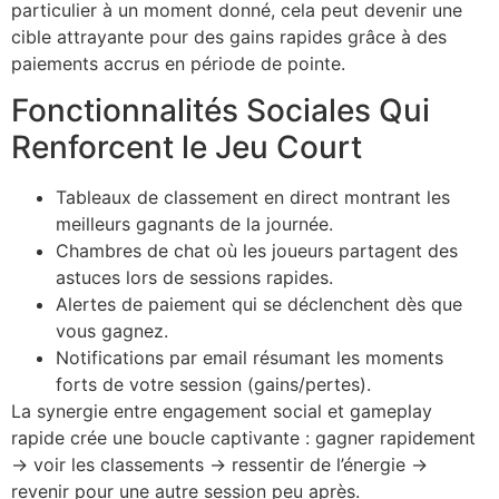
particulier à un moment donné, cela peut devenir une
cible attrayante pour des gains rapides grâce à des
paiements accrus en période de pointe.
Fonctionnalités Sociales Qui
Renforcent le Jeu Court
Tableaux de classement en direct montrant les
meilleurs gagnants de la journée.
Chambres de chat où les joueurs partagent des
astuces lors de sessions rapides.
Alertes de paiement qui se déclenchent dès que
vous gagnez.
Notifications par email résumant les moments
forts de votre session (gains/pertes).
La synergie entre engagement social et gameplay
rapide crée une boucle captivante : gagner rapidement
→ voir les classements → ressentir de l’énergie →
revenir pour une autre session peu après.