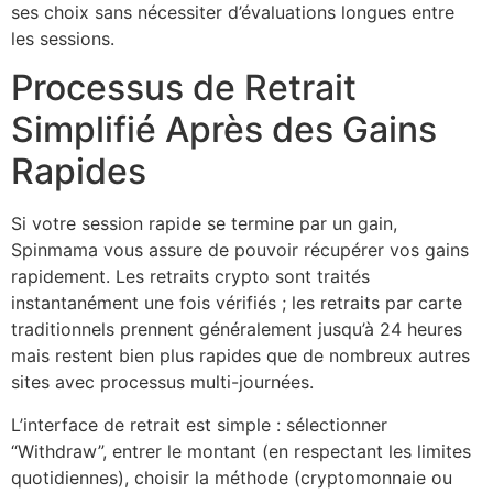
ses choix sans nécessiter d’évaluations longues entre
les sessions.
Processus de Retrait
Simplifié Après des Gains
Rapides
Si votre session rapide se termine par un gain,
Spinmama vous assure de pouvoir récupérer vos gains
rapidement. Les retraits crypto sont traités
instantanément une fois vérifiés ; les retraits par carte
traditionnels prennent généralement jusqu’à 24 heures
mais restent bien plus rapides que de nombreux autres
sites avec processus multi-journées.
L’interface de retrait est simple : sélectionner
“Withdraw”, entrer le montant (en respectant les limites
quotidiennes), choisir la méthode (cryptomonnaie ou