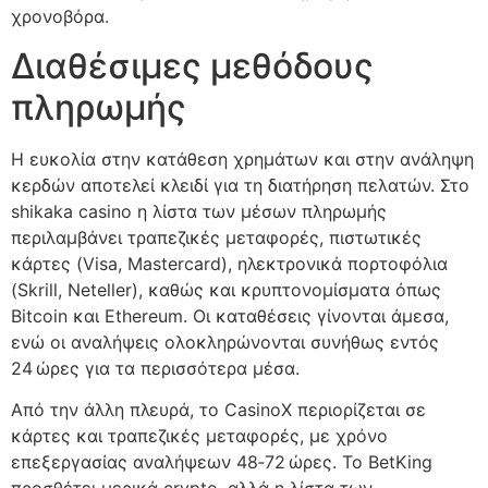
χρονοβόρα.
Διαθέσιμες μεθόδους
πληρωμής
Η ευκολία στην κατάθεση χρημάτων και στην ανάληψη
κερδών αποτελεί κλειδί για τη διατήρηση πελατών. Στο
shikaka casino η λίστα των μέσων πληρωμής
περιλαμβάνει τραπεζικές μεταφορές, πιστωτικές
κάρτες (Visa, Mastercard), ηλεκτρονικά πορτοφόλια
(Skrill, Neteller), καθώς και κρυπτονομίσματα όπως
Bitcoin και Ethereum. Οι καταθέσεις γίνονται άμεσα,
ενώ οι αναλήψεις ολοκληρώνονται συνήθως εντός
24 ώρες για τα περισσότερα μέσα.
Από την άλλη πλευρά, το CasinoX περιορίζεται σε
κάρτες και τραπεζικές μεταφορές, με χρόνο
επεξεργασίας αναλήψεων 48‑72 ώρες. Το BetKing