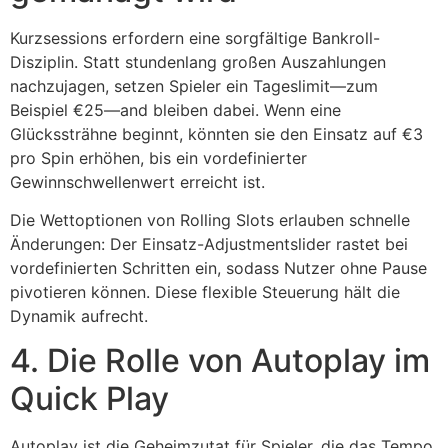
Kurzsessions erfordern eine sorgfältige Bankroll-
Disziplin. Statt stundenlang großen Auszahlungen
nachzujagen, setzen Spieler ein Tageslimit—zum
Beispiel €25—and bleiben dabei. Wenn eine
Glückssträhne beginnt, könnten sie den Einsatz auf €3
pro Spin erhöhen, bis ein vordefinierter
Gewinnschwellenwert erreicht ist.
Die Wettoptionen von Rolling Slots erlauben schnelle
Änderungen: Der Einsatz-Adjustmentslider rastet bei
vordefinierten Schritten ein, sodass Nutzer ohne Pause
pivotieren können. Diese flexible Steuerung hält die
Dynamik aufrecht.
4. Die Rolle von Autoplay im
Quick Play
Autoplay ist die Geheimzutat für Spieler, die das Tempo