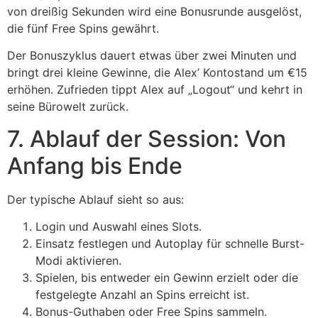
von dreißig Sekunden wird eine Bonusrunde ausgelöst,
die fünf Free Spins gewährt.
Der Bonuszyklus dauert etwas über zwei Minuten und
bringt drei kleine Gewinne, die Alex’ Kontostand um €15
erhöhen. Zufrieden tippt Alex auf „Logout“ und kehrt in
seine Bürowelt zurück.
7. Ablauf der Session: Von
Anfang bis Ende
Der typische Ablauf sieht so aus:
Login und Auswahl eines Slots.
Einsatz festlegen und Autoplay für schnelle Burst-
Modi aktivieren.
Spielen, bis entweder ein Gewinn erzielt oder die
festgelegte Anzahl an Spins erreicht ist.
Bonus-Guthaben oder Free Spins sammeln.