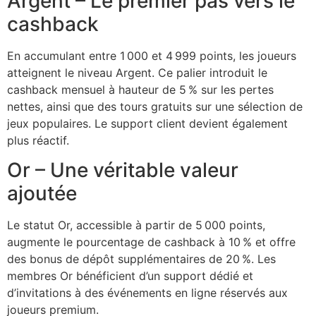
Argent – Le premier pas vers le
cashback
En accumulant entre 1 000 et 4 999 points, les joueurs
atteignent le niveau Argent. Ce palier introduit le
cashback mensuel à hauteur de 5 % sur les pertes
nettes, ainsi que des tours gratuits sur une sélection de
jeux populaires. Le support client devient également
plus réactif.
Or – Une véritable valeur
ajoutée
Le statut Or, accessible à partir de 5 000 points,
augmente le pourcentage de cashback à 10 % et offre
des bonus de dépôt supplémentaires de 20 %. Les
membres Or bénéficient d’un support dédié et
d’invitations à des événements en ligne réservés aux
joueurs premium.