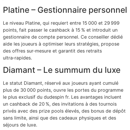
Platine – Gestionnaire personnel
Le niveau Platine, qui requiert entre 15 000 et 29 999
points, fait passer le cashback à 15 % et introduit un
gestionnaire de compte personnel. Ce conseiller dédié
aide les joueurs à optimiser leurs stratégies, propose
des offres sur‑mesure et garantit des retraits
ultra‑rapides.
Diamant – Le summum du luxe
Le statut Diamant, réservé aux joueurs ayant cumulé
plus de 30 000 points, ouvre les portes du programme
le plus exclusif du dudespin fr. Les avantages incluent
un cashback de 20 %, des invitations à des tournois
privés avec des prize pools élevés, des bonus de dépôt
sans limite, ainsi que des cadeaux physiques et des
séjours de luxe.