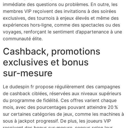
immédiate des questions ou problèmes. En outre, les
membres VIP reçoivent des invitations à des soirées
exclusives, des tournois à enjeux élevés et même des
expériences hors‑ligne, comme des spectacles ou des
voyages, renforçant le sentiment d’appartenance à une
communauté élite.
Cashback, promotions
exclusives et bonus
sur‑mesure
Le dudespin fr propose régulièrement des campagnes
de cashback ciblées, réservées aux niveaux supérieurs
du programme de fidélité. Ces offres varient chaque
mois, avec des pourcentages pouvant atteindre 20 %
sur certaines catégories de jeux, comme les machines à
sous à jackpot progressif. De plus, les joueurs VIP
reçoivent des bonus sur‑mesure, conçus selon leur