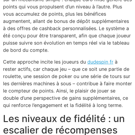
points qui vous propulsent d’un niveau à l’autre. Plus
vous accumulez de points, plus les bénéfices
augmentent, allant de bonus de dépôt supplémentaires
à des offres de cashback personnalisées. Le système a
été conçu pour être transparent, afin que chaque joueur
puisse suivre son évolution en temps réel via le tableau
de bord du compte.
Cette approche incite les joueurs du
dudespin fr
à
rester actifs, car chaque jeu – que ce soit une partie de
roulette, une session de poker ou une série de tours sur
les dernières machines à sous – contribue à faire monter
le compteur de points. Ainsi, le plaisir de jouer se
double d’une perspective de gains supplémentaires, ce
qui renforce l’engagement et la fidélité à long terme.
Les niveaux de fidélité : un
escalier de récompenses