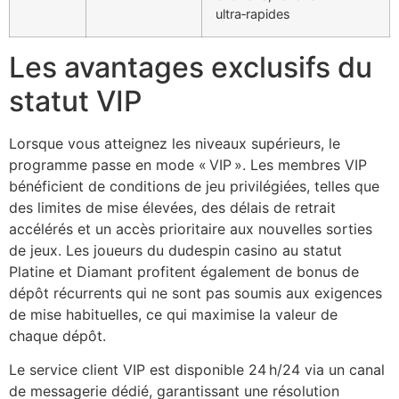
ultra‑rapides
Les avantages exclusifs du
statut VIP
Lorsque vous atteignez les niveaux supérieurs, le
programme passe en mode « VIP ». Les membres VIP
bénéficient de conditions de jeu privilégiées, telles que
des limites de mise élevées, des délais de retrait
accélérés et un accès prioritaire aux nouvelles sorties
de jeux. Les joueurs du dudespin casino au statut
Platine et Diamant profitent également de bonus de
dépôt récurrents qui ne sont pas soumis aux exigences
de mise habituelles, ce qui maximise la valeur de
chaque dépôt.
Le service client VIP est disponible 24 h/24 via un canal
de messagerie dédié, garantissant une résolution