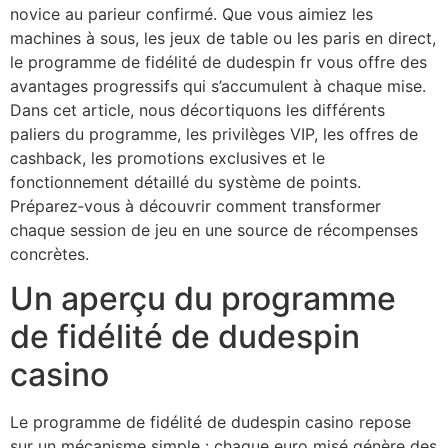
novice au parieur confirmé. Que vous aimiez les
machines à sous, les jeux de table ou les paris en direct,
le programme de fidélité de dudespin fr vous offre des
avantages progressifs qui s’accumulent à chaque mise.
Dans cet article, nous décortiquons les différents
paliers du programme, les privilèges VIP, les offres de
cashback, les promotions exclusives et le
fonctionnement détaillé du système de points.
Préparez‑vous à découvrir comment transformer
chaque session de jeu en une source de récompenses
concrètes.
Un aperçu du programme
de fidélité de dudespin
casino
Le programme de fidélité de dudespin casino repose
sur un mécanisme simple : chaque euro misé génère des