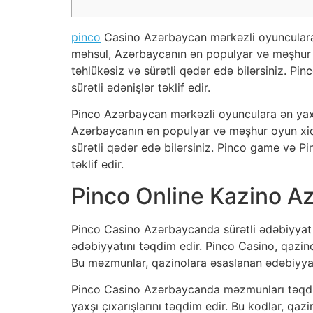
pinco
Casino Azərbaycan mərkəzli oyunculara ə
məhsul, Azərbaycanın ən populyar və məşhur o
təhlükəsiz və sürətli qədər edə bilərsiniz. 
sürətli ədənişlər təklif edir.
Pinco Azərbaycan mərkəzli oyunculara ən yaxşı
Azərbaycanın ən populyar və məşhur oyun xidmə
sürətli qədər edə bilərsiniz. Pinco game və P
təklif edir.
Pinco Online Kazino Az
Pinco Casino Azərbaycanda sürətli ədəbiyyat v
ədəbiyyatını təqdim edir. Pinco Casino, qazin
Bu məzmunlar, qazinolara əsaslanan ədəbiyyat
Pinco Casino Azərbaycanda məzmunları təqdi
yaxşı çıxarışlarını təqdim edir. Bu kodlar, 