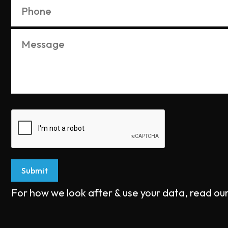
For how we look after & use your data, read ou