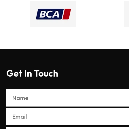
Get In Touch