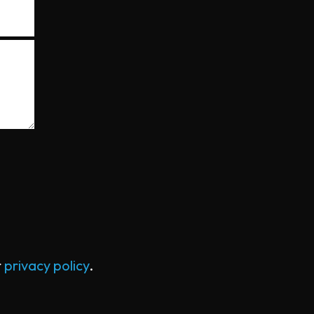
r
privacy policy
.