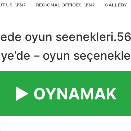
UT US
REGIONAL OFFICES
GALLERY
yede oyun seenekleri.56
iye’de – oyun seçenekle
▶️ OYNAMAK