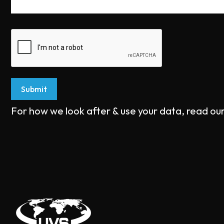
For how we look after & use your data, read ou