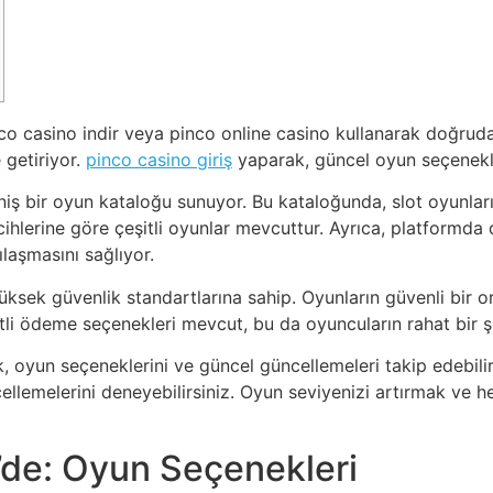
o casino indir veya pinco online casino kullanarak doğrudan 
 getiriyor.
pinco casino giriş
yaparak, güncel oyun seçenekler
iş bir oyun kataloğu sunuyor. Bu kataloğunda, slot oyunları
ihlerine göre çeşitli oyunlar mevcuttur. Ayrıca, platformda 
laşmasını sağlıyor.
yüksek güvenlik standartlarına sahip. Oyunların güvenli bir 
tli ödeme seçenekleri mevcut, bu da oyuncuların rahat bir şe
 oyun seçeneklerini ve güncel güncellemeleri takip edebilirs
llemelerini deneyebilirsiniz. Oyun seviyenizi artırmak ve 
de: Oyun Seçenekleri