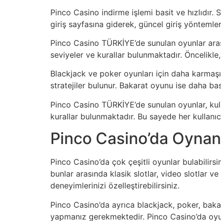
Pinco Casino indirme işlemi basit ve hızlıdır.
giriş sayfasına giderek, güncel giriş yöntemler
Pinco Casino TÜRKİYE’de sunulan oyunlar arasın
seviyeler ve kurallar bulunmaktadır. Öncelikle,
Blackjack ve poker oyunları için daha karmaşık 
stratejiler bulunur. Bakarat oyunu ise daha bas
Pinco Casino TÜRKİYE’de sunulan oyunlar, kullan
kurallar bulunmaktadır. Bu sayede her kullanıc
Pinco Casino’da Oynan
Pinco Casino’da çok çeşitli oyunlar bulabilirsi
bunlar arasında klasik slotlar, video slotlar 
deneyimlerinizi özelleştirebilirsiniz.
Pinco Casino’da ayrıca blackjack, poker, bakara
yapmanız gerekmektedir. Pinco Casino’da oyun