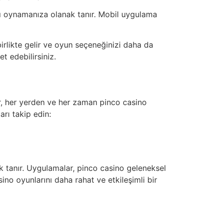
rı oynamanıza olanak tanır. Mobil uygulama
birlikte gelir ve oyun seçeneğinizi daha da
t edebilirsiniz.
r, her yerden ve her zaman pinco casino
arı takip edin:
k tanır. Uygulamalar, pinco casino geleneksel
ino oyunlarını daha rahat ve etkileşimli bir