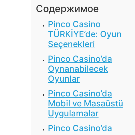
Содержимое
Pinco Casino
TÜRKİYE’de: Oyun
Seçenekleri
Pinco Casino’da
Oynanabilecek
Oyunlar
Pinco Casino’da
Mobil ve Masaüstü
Uygulamalar
Pinco Casino’da