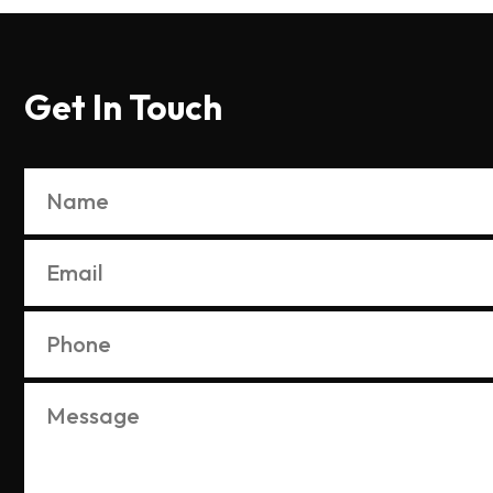
Get In Touch