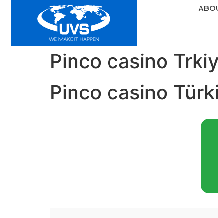
ABO
Pinco casino Trki
Pinco casino Türk