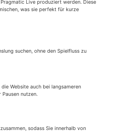
d Pragmatic Live produziert werden. Diese
mischen, was sie perfekt für kurze
slung suchen, ohne den Spielfluss zu
dt die Website auch bei langsameren
r Pausen nutzen.
t zusammen, sodass Sie innerhalb von