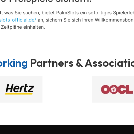
was Sie suchen, bietet PalmSlots ein sofortiges Spielerleb
lots-official.de/
an, sichern Sie sich Ihren Willkommensbon
Zeitpläne einhalten.
rking
Partners & Associati