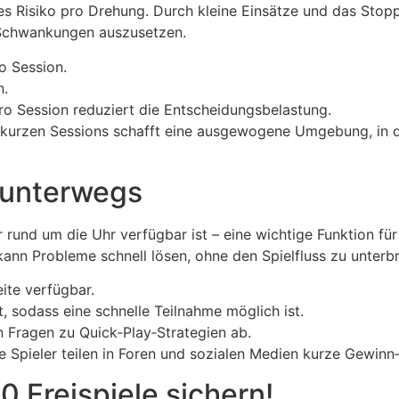
ges Risiko pro Drehung. Durch kleine Einsätze und das Sto
 Schwankungen auszusetzen.
ro Session.
n.
ro Session reduziert die Entscheidungsbelastung.
 kurzen Sessions schafft eine ausgewogene Umgebung, in d
 unterwegs
 rund um die Uhr verfügbar ist – eine wichtige Funktion für
kann Probleme schnell lösen, ohne den Spielfluss zu unterb
ite verfügbar.
tt, sodass eine schnelle Teilnahme möglich ist.
 Fragen zu Quick‑Play‑Strategien ab.
 Spieler teilen in Foren und sozialen Medien kurze Gewinn‑
 Freispiele sichern!