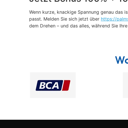
Wenn kurze, knackige Spannung genau das ist, 
passt. Melden Sie sich jetzt über
https://palms
dem Drehen – und das alles, während Sie Ihre 
Wo