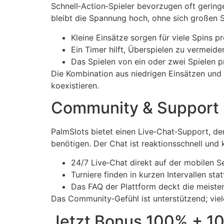
Schnell‑Action‑Spieler bevorzugen oft gerin
bleibt die Spannung hoch, ohne sich großen
Kleine Einsätze sorgen für viele Spins p
Ein Timer hilft, Überspielen zu vermeide
Das Spielen von ein oder zwei Spielen p
Die Kombination aus niedrigen Einsätzen und
koexistieren.
Community & Support
PalmSlots bietet einen Live‑Chat‑Support, der
benötigen. Der Chat ist reaktionsschnell und 
24/7 Live‑Chat direkt auf der mobilen Se
Turniere finden in kurzen Intervallen sta
Das FAQ der Plattform deckt die meisten
Das Community‑Gefühl ist unterstützend; viele
Jetzt Bonus 100% + 100