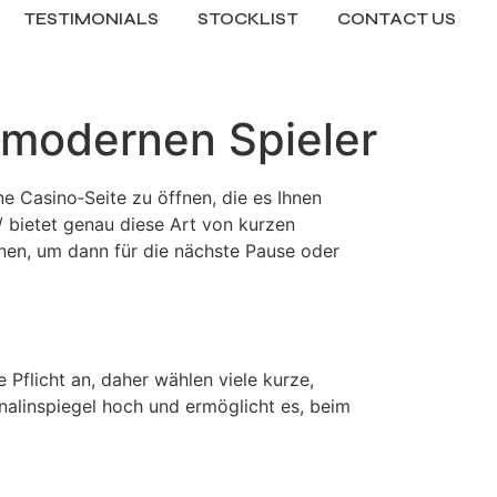
TESTIMONIALS
STOCKLIST
CONTACT US
n modernen Spieler
e Casino‑Seite zu öffnen, die es Ihnen
e/ bietet genau diese Art von kurzen
nnen, um dann für die nächste Pause oder
 Pflicht an, daher wählen viele kurze,
nalinspiegel hoch und ermöglicht es, beim