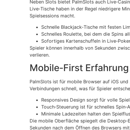
Neben Slots bietet PalmSlots auch Live‑Casin
Live‑Tische haben in der Regel niedrigere Min
Spielsessions macht.
Schnelle Blackjack‑Tische mit festen Lim
Schnelles Roulette, bei dem die Spins al
Sofortiges Kartenschuffeln in Live‑Pok
Spieler können innerhalb von Sekunden zwisc
verlieren.
Mobile‑First Erfahrung
PalmSlots ist für mobile Browser auf iOS und
Verbindungen schnell, was für Spieler entsch
Responsives Design sorgt für volle Spie
Touch‑Steuerung ist für schnelles Spin‑A
Minimale Ladezeiten halten den Spielflus
Die mobile Oberfläche spiegelt die Desktop‑
Sekunden nach dem Öffnen des Browsers mit