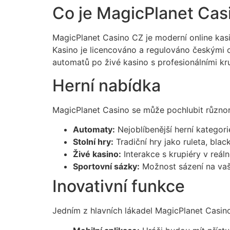
Co je MagicPlanet Cas
MagicPlanet Casino CZ je moderní online kas
Kasino je licencováno a regulováno českými or
automatů po živé kasino s profesionálními kru
Herní nabídka
MagicPlanet Casino se může pochlubit různor
Automaty:
Nejoblíbenější herní kategor
Stolní hry:
Tradiční hry jako ruleta, blac
Živé kasino:
Interakce s krupiéry v reál
Sportovní sázky:
Možnost sázení na vaš
Inovativní funkce
Jedním z hlavních lákadel MagicPlanet Casino 