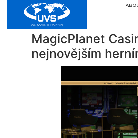
ABO
MagicPlanet Casin
nejnovějším herní