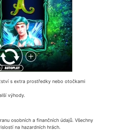
žství s extra prostředky nebo otočkami
alší výhody.
ranu osobních a finančních údajů. Všechny
islostí na hazardních hrách.