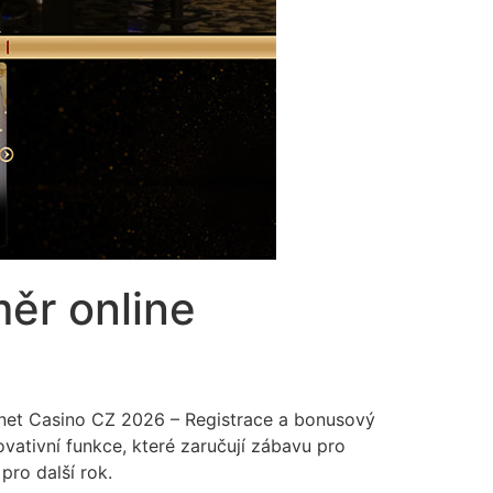
ěr online
anet Casino CZ 2026 – Registrace a bonusový
novativní funkce, které zaručují zábavu pro
pro další rok.