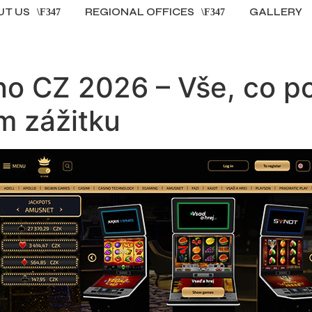
UT US
REGIONAL OFFICES
GALLERY
o CZ 2026 – Vše, co po
m zážitku