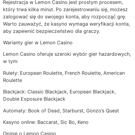
Rejestracja w Lemon Casino jest prostym procesem,
który trwa kilka minut. Po zarejestrowaniu się, możesz
zalogować się do swojego konta, aby rozpocząć grę.
Warto zauważyć, że kasyno wymaga weryfikacji konta,
aby zapewnić bezpieczeństwo dla graczy.
Warianty gier w Lemon Casino
Lemon Casino oferuje szeroki wybór gier hazardowych,
w tym:
Rulety: European Roulette, French Roulette, American
Roulette
Blackjack: Classic Blackjack, European Blackjack,
Double Exposure Blackjack
Automaty: Book of Dead, Starburst, Gonzo’s Quest
Kasyno online: Baccarat, Sic Bo, Keno
Opinie o Lemon Casino