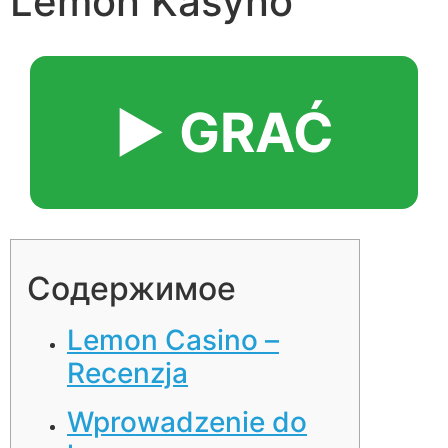
Lemon Kasyno
▶️ GRAĆ
Содержимое
Lemon Casino –
Recenzja
Wprowadzenie do