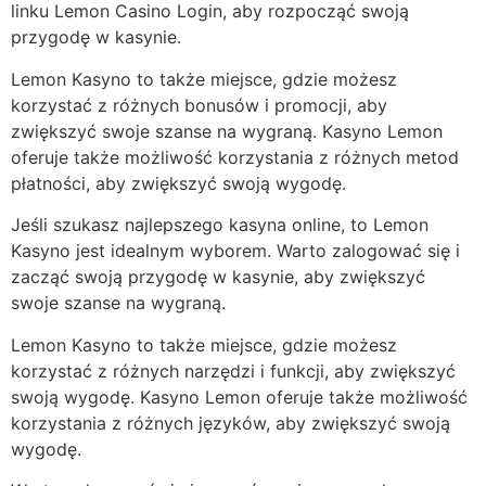
linku Lemon Casino Login, aby rozpocząć swoją
przygodę w kasynie.
Lemon Kasyno to także miejsce, gdzie możesz
korzystać z różnych bonusów i promocji, aby
zwiększyć swoje szanse na wygraną. Kasyno Lemon
oferuje także możliwość korzystania z różnych metod
płatności, aby zwiększyć swoją wygodę.
Jeśli szukasz najlepszego kasyna online, to Lemon
Kasyno jest idealnym wyborem. Warto zalogować się i
zacząć swoją przygodę w kasynie, aby zwiększyć
swoje szanse na wygraną.
Lemon Kasyno to także miejsce, gdzie możesz
korzystać z różnych narzędzi i funkcji, aby zwiększyć
swoją wygodę. Kasyno Lemon oferuje także możliwość
korzystania z różnych języków, aby zwiększyć swoją
wygodę.