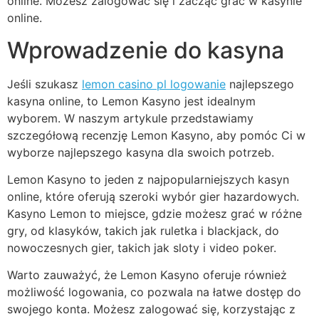
online. Możesz zalogować się i zacząć grać w kasynie
online.
Wprowadzenie do kasyna
Jeśli szukasz
lemon casino pl logowanie
najlepszego
kasyna online, to Lemon Kasyno jest idealnym
wyborem. W naszym artykule przedstawiamy
szczegółową recenzję Lemon Kasyno, aby pomóc Ci w
wyborze najlepszego kasyna dla swoich potrzeb.
Lemon Kasyno to jeden z najpopularniejszych kasyn
online, które oferują szeroki wybór gier hazardowych.
Kasyno Lemon to miejsce, gdzie możesz grać w różne
gry, od klasyków, takich jak ruletka i blackjack, do
nowoczesnych gier, takich jak sloty i video poker.
Warto zauważyć, że Lemon Kasyno oferuje również
możliwość logowania, co pozwala na łatwe dostęp do
swojego konta. Możesz zalogować się, korzystając z