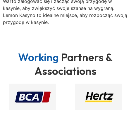
Warto zalogować się i zacząć swoją przygodę w
kasynie, aby zwiększyć swoje szanse na wygraną.
Lemon Kasyno to idealne miejsce, aby rozpocząć swoją
przygodę w kasynie.
Working
Partners &
Associations