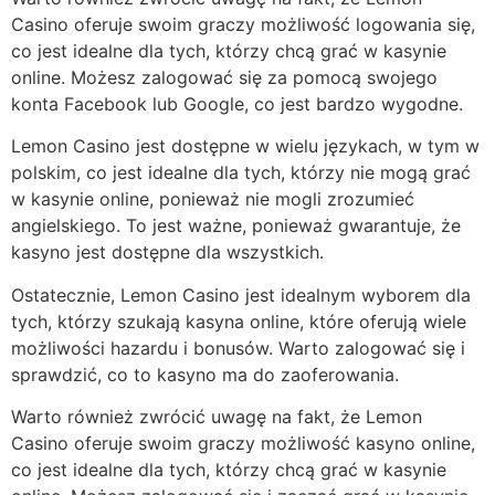
Casino oferuje swoim graczy możliwość logowania się,
co jest idealne dla tych, którzy chcą grać w kasynie
online. Możesz zalogować się za pomocą swojego
konta Facebook lub Google, co jest bardzo wygodne.
Lemon Casino jest dostępne w wielu językach, w tym w
polskim, co jest idealne dla tych, którzy nie mogą grać
w kasynie online, ponieważ nie mogli zrozumieć
angielskiego. To jest ważne, ponieważ gwarantuje, że
kasyno jest dostępne dla wszystkich.
Ostatecznie, Lemon Casino jest idealnym wyborem dla
tych, którzy szukają kasyna online, które oferują wiele
możliwości hazardu i bonusów. Warto zalogować się i
sprawdzić, co to kasyno ma do zaoferowania.
Warto również zwrócić uwagę na fakt, że Lemon
Casino oferuje swoim graczy możliwość kasyno online,
co jest idealne dla tych, którzy chcą grać w kasynie