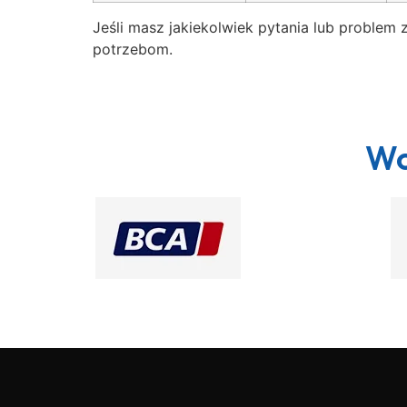
Jeśli masz jakiekolwiek pytania lub problem 
potrzebom.
Wo