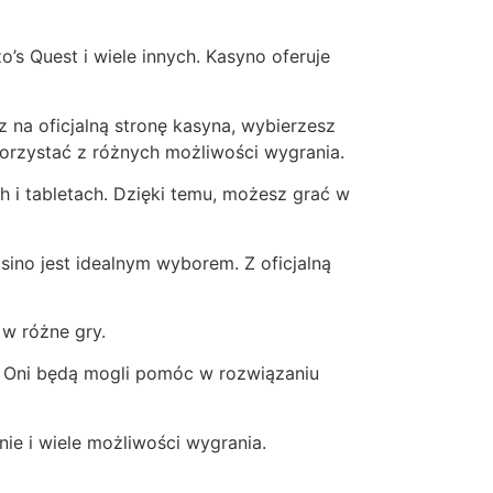
’s Quest i wiele innych. Kasyno oferuje
 na oficjalną stronę kasyna, wybierzesz
korzystać z różnych możliwości wygrania.
 i tabletach. Dzięki temu, możesz grać w
sino jest idealnym wyborem. Z oficjalną
 w różne gry.
n. Oni będą mogli pomóc w rozwiązaniu
ie i wiele możliwości wygrania.