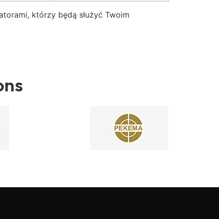
eratorami, którzy będą służyć Twoim
ons