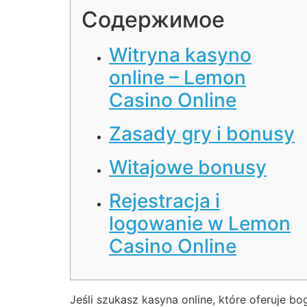
Содержимое
Witryna kasyno
online – Lemon
Casino Online
Zasady gry i bonusy
Witajowe bonusy
Rejestracja i
logowanie w Lemon
Casino Online
Jeśli szukasz kasyna online, które oferuje b