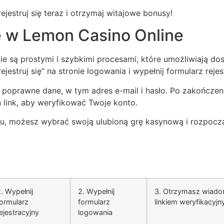
jestruj się teraz i otrzymaj witajowe bonusy!
ie w Lemon Casino Online
nie są prostymi i szybkimi procesami, które umożliwiają d
arejestruj się” na stronie logowania i wypełnij formularz re
esz poprawne dane, w tym adres e-mail i hasło. Po zakończe
en link, aby weryfikować Twoje konto.
iu, możesz wybrać swoją ulubioną grę kasynową i rozpoczą
. Wypełnij
2. Wypełnij
3. Otrzymasz wiado
formularz
formularz
linkiem weryfikacyj
ejestracyjny
logowania