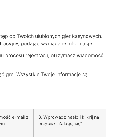
ostęp do Twoich ulubionych gier kasynowych.
jestracyjny, podając wymagane informacje.
niu procesu rejestracji, otrzymasz wiadomość
ć grę. Wszystkie Twoje informacje są
mość e-mail z
3. Wprowadź hasło i kliknij na
nym
przycisk “Zaloguj się”