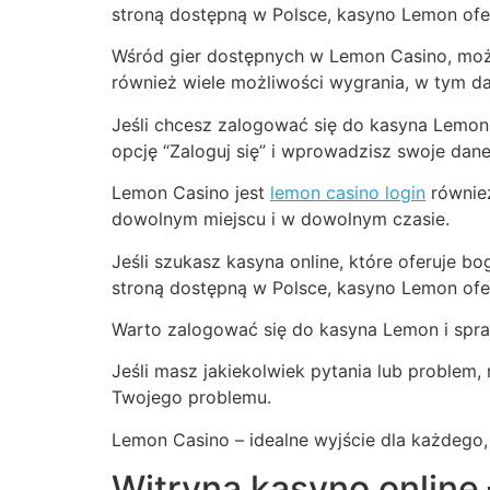
stroną dostępną w Polsce, kasyno Lemon oferuj
Wśród gier dostępnych w Lemon Casino, możesz
również wiele możliwości wygrania, w tym d
Jeśli chcesz zalogować się do kasyna Lemon,
opcję “Zaloguj się” i wprowadzisz swoje dan
Lemon Casino jest
lemon casino login
również
dowolnym miejscu i w dowolnym czasie.
Jeśli szukasz kasyna online, które oferuje b
stroną dostępną w Polsce, kasyno Lemon oferuj
Warto zalogować się do kasyna Lemon i spraw
Jeśli masz jakiekolwiek pytania lub problem
Twojego problemu.
Lemon Casino – idealne wyjście dla każdego, 
Witryna kasyno online