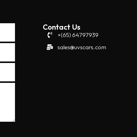
Contact Us
+(65) 64797939
sales@uvscars.com