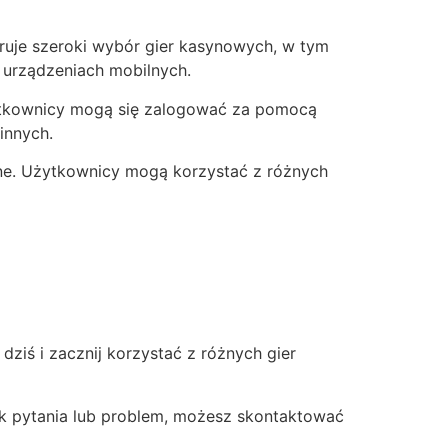
eruje szeroki wybór gier kasynowych, w tym
a urządzeniach mobilnych.
żytkownicy mogą się zalogować za pomocą
innych.
nline. Użytkownicy mogą korzystać z różnych
dziś i zacznij korzystać z różnych gier
iek pytania lub problem, możesz skontaktować