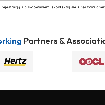
z rejestracją lub logowaniem, skontaktuj się z naszymi op
rking
Partners & Associati