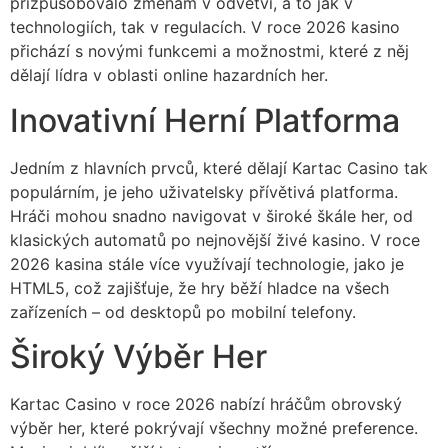
přizpůsobovalo změnám v odvětví, a to jak v
technologiích, tak v regulacích. V roce 2026 kasino
přichází s novými funkcemi a možnostmi, které z něj
dělají lídra v oblasti online hazardních her.
Inovativní Herní Platforma
Jedním z hlavních prvců, které dělají Kartac Casino tak
populárním, je jeho uživatelsky přívětivá platforma.
Hráči mohou snadno navigovat v široké škále her, od
klasických automatů po nejnovější živé kasino. V roce
2026 kasina stále více využívají technologie, jako je
HTML5, což zajišťuje, že hry běží hladce na všech
zařízeních – od desktopů po mobilní telefony.
Široký Výběr Her
Kartac Casino v roce 2026 nabízí hráčům obrovský
výběr her, které pokrývají všechny možné preference.