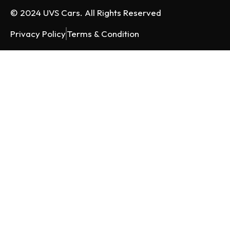
© 2024 UVS Cars. All Rights Reserved
Privacy Policy
Terms & Condition