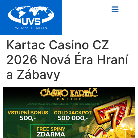
Kartac Casino CZ
2026 Nová Éra Hraní
a Zábavy