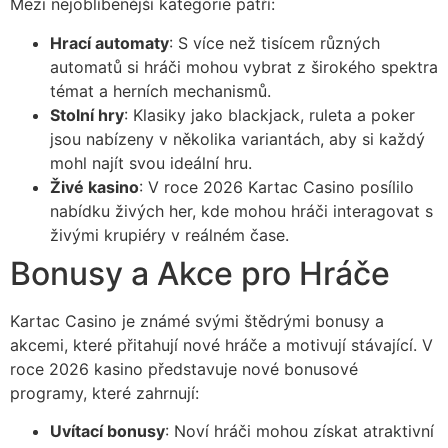
Mezi nejoblíbenější kategorie patří:
Hrací automaty
: S více než tisícem různých
automatů si hráči mohou vybrat z širokého spektra
témat a herních mechanismů.
Stolní hry
: Klasiky jako blackjack, ruleta a poker
jsou nabízeny v několika variantách, aby si každý
mohl najít svou ideální hru.
Živé kasino
: V roce 2026 Kartac Casino posílilo
nabídku živých her, kde mohou hráči interagovat s
živými krupiéry v reálném čase.
Bonusy a Akce pro Hráče
Kartac Casino je známé svými štědrými bonusy a
akcemi, které přitahují nové hráče a motivují stávající. V
roce 2026 kasino představuje nové bonusové
programy, které zahrnují:
Uvítací bonusy
: Noví hráči mohou získat atraktivní