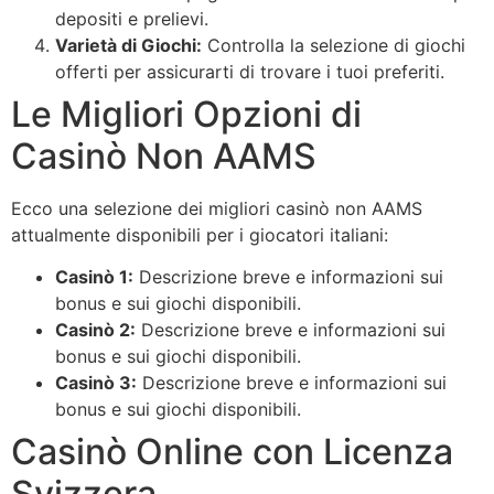
depositi e prelievi.
Varietà di Giochi:
Controlla la selezione di giochi
offerti per assicurarti di trovare i tuoi preferiti.
Le Migliori Opzioni di
Casinò Non AAMS
Ecco una selezione dei migliori casinò non AAMS
attualmente disponibili per i giocatori italiani:
Casinò 1:
Descrizione breve e informazioni sui
bonus e sui giochi disponibili.
Casinò 2:
Descrizione breve e informazioni sui
bonus e sui giochi disponibili.
Casinò 3:
Descrizione breve e informazioni sui
bonus e sui giochi disponibili.
Casinò Online con Licenza
Svizzera