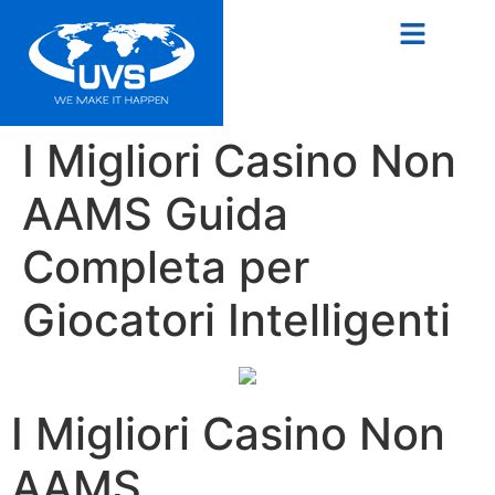
I Migliori Casino Non
AAMS Guida
Completa per
Giocatori Intelligenti
I Migliori Casino Non
AAMS