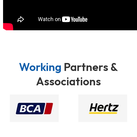
Working
Partners &
Associations