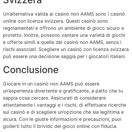
Un’alternativa valida ai casinò non AAMS sono i casinò
online con licenza svizzera. Questi casinò sono
regolamentati e offrono un ambiente di gioco sicuro e
protetto. Inoltre, possono vantare una varietà di giochi
e offerte simili a quelle dei casinò non AAMS, senza i
rischi associati. Scegliere un casinò con licenza svizzera
può essere una decisione saggia per i giocatori italiani.
Conclusione
Giocare in un casinò non AAMS può essere
un’esperienza divertente e gratificante, a patto che tu
sappia cosa cercare. Assicurati di considerare
attentamente i vantaggi e i rischi, di effettuare ricerche
sui casinò e di scegliere un’opzione che sia legittima e
sicura. Con le giuste informazioni e precauzioni, puoi
goderti tutto il brivido del gioco online con fiducia.