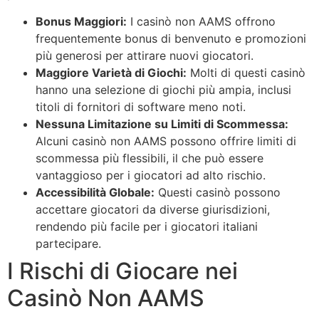
Bonus Maggiori:
I casinò non AAMS offrono
frequentemente bonus di benvenuto e promozioni
più generosi per attirare nuovi giocatori.
Maggiore Varietà di Giochi:
Molti di questi casinò
hanno una selezione di giochi più ampia, inclusi
titoli di fornitori di software meno noti.
Nessuna Limitazione su Limiti di Scommessa:
Alcuni casinò non AAMS possono offrire limiti di
scommessa più flessibili, il che può essere
vantaggioso per i giocatori ad alto rischio.
Accessibilità Globale:
Questi casinò possono
accettare giocatori da diverse giurisdizioni,
rendendo più facile per i giocatori italiani
partecipare.
I Rischi di Giocare nei
Casinò Non AAMS