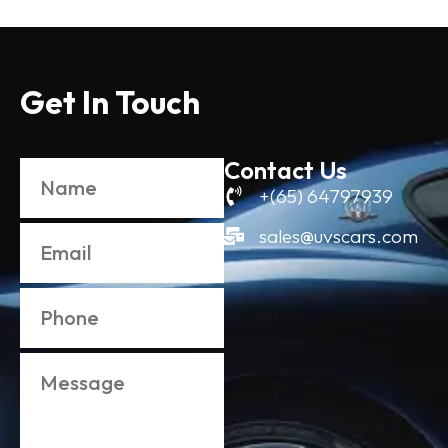
Get In Touch
Contact Us
+(65) 64797939
sales@uvscars.com