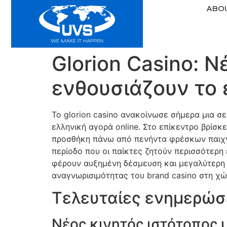
ABO
Glorion Casino: 
ενθουσιάζουν το 
Το glorion casino ανακοίνωσε σήμερα μια σ
ελληνική αγορά online. Στο επίκεντρο βρίσ
προσθήκη πάνω από πενήντα φρέσκων παιχνιδ
περίοδο που οι παίκτες ζητούν περισσότερη
φέρουν αυξημένη δέσμευση και μεγαλύτερη δ
αναγνωρισιμότητας του brand casino στη χώ
Τελευταίες ενημερώσε
Νέος κινητός ιστότοπος 