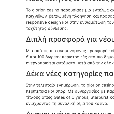
Το glorion casino παρουσίασε μια εντελώς 
παιχνιδιών, βελτιωμένη πλοήγηση και προσαρ
responsive design και στην ενσωμάτωση το
ταχύτητας σύνδεσης.
Διπλή προσφορά για νέου
Μία από τις πιο αναμενόμενες προσφορές ε
€ και 100 δωρεάν περιστροφές στα πιο δημο
ενεργοποιείται αυτόματα μετά από την ολοκ
Δέκα νέες κατηγορίες πα
Στην τελευταία ενημέρωση, το glorion cas
περιπέτεια και σπορ. Με συνεργασίες με παρ
τίτλους όπως Gates of Olympus, Starburst κ
ενισχύοντας τη συνολική αξία του καζίνο.