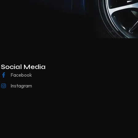
Social Media
Facebook
Instagram