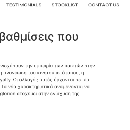
TESTIMONIALS
STOCKLIST
CONTACT US
βαθμίσεις που
ενισχύσουν την εμπειρία των παικτών στην
η ανανέωση του κινητού ιστότοπου, η
lty. Οι αλλαγές αυτές έρχονται σε μία
. Τα νέα χαρακτηριστικά αναμένονται να
lorion στοχεύει στην ενίσχυση της