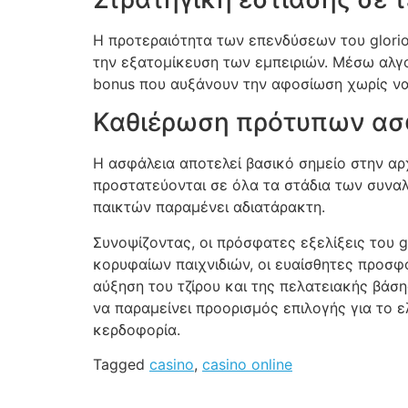
Η προτεραιότητα των επενδύσεων του glori
την εξατομίκευση των εμπειριών. Μέσω αλγ
bonus που αυξάνουν την αφοσίωση χωρίς ν
Καθιέρωση πρότυπων ασ
Η ασφάλεια αποτελεί βασικό σημείο στην αρχ
προστατεύονται σε όλα τα στάδια των συναλλ
παικτών παραμένει αδιατάρακτη.
Συνοψίζοντας, οι πρόσφατες εξελίξεις του 
κορυφαίων παιχνιδιών, οι ευαίσθητες προσφ
αύξηση του τζίρου και της πελατειακής βάση
να παραμείνει προορισμός επιλογής για το 
κερδοφορία.
Tagged
casino
,
casino online