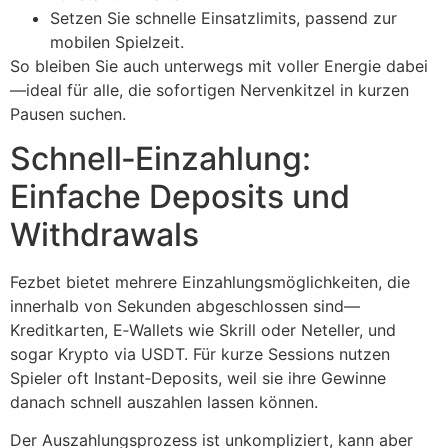
Setzen Sie schnelle Einsatzlimits, passend zur
mobilen Spielzeit.
So bleiben Sie auch unterwegs mit voller Energie dabei
—ideal für alle, die sofortigen Nervenkitzel in kurzen
Pausen suchen.
Schnell‑Einzahlung:
Einfache Deposits und
Withdrawals
Fezbet bietet mehrere Einzahlungsmöglichkeiten, die
innerhalb von Sekunden abgeschlossen sind—
Kreditkarten, E‑Wallets wie Skrill oder Neteller, und
sogar Krypto via USDT. Für kurze Sessions nutzen
Spieler oft Instant‑Deposits, weil sie ihre Gewinne
danach schnell auszahlen lassen können.
Der Auszahlungsprozess ist unkompliziert, kann aber