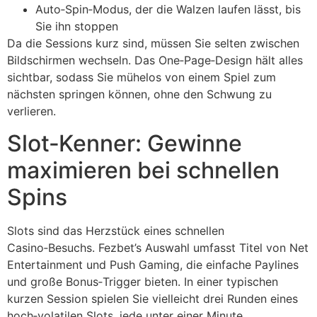
Auto‑Spin‑Modus, der die Walzen laufen lässt, bis
Sie ihn stoppen
Da die Sessions kurz sind, müssen Sie selten zwischen
Bildschirmen wechseln. Das One‑Page‑Design hält alles
sichtbar, sodass Sie mühelos von einem Spiel zum
nächsten springen können, ohne den Schwung zu
verlieren.
Slot‑Kenner: Gewinne
maximieren bei schnellen
Spins
Slots sind das Herzstück eines schnellen
Casino‑Besuchs. Fezbet’s Auswahl umfasst Titel von Net
Entertainment und Push Gaming, die einfache Paylines
und große Bonus‑Trigger bieten. In einer typischen
kurzen Session spielen Sie vielleicht drei Runden eines
hoch‑volatilen Slots, jede unter einer Minute.