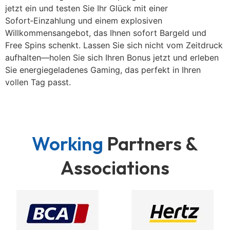
jetzt ein und testen Sie Ihr Glück mit einer
Sofort‑Einzahlung und einem explosiven
Willkommensangebot, das Ihnen sofort Bargeld und
Free Spins schenkt. Lassen Sie sich nicht vom Zeitdruck
aufhalten—holen Sie sich Ihren Bonus jetzt und erleben
Sie energiegeladenes Gaming, das perfekt in Ihren
vollen Tag passt.​
Working
Partners &
Associations