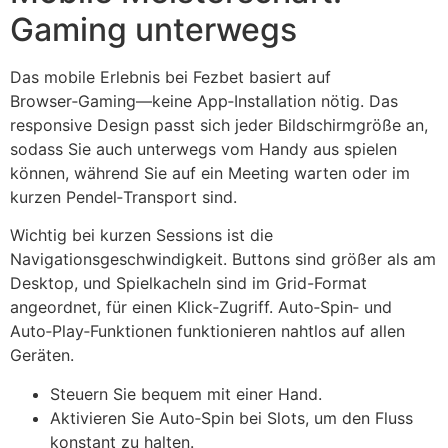
Gaming unterwegs
Das mobile Erlebnis bei Fezbet basiert auf
Browser‑Gaming—keine App‑Installation nötig. Das
responsive Design passt sich jeder Bildschirmgröße an,
sodass Sie auch unterwegs vom Handy aus spielen
können, während Sie auf ein Meeting warten oder im
kurzen Pendel‑Transport sind.
Wichtig bei kurzen Sessions ist die
Navigationsgeschwindigkeit. Buttons sind größer als am
Desktop, und Spielkacheln sind im Grid-Format
angeordnet, für einen Klick‑Zugriff. Auto‑Spin‑ und
Auto‑Play‑Funktionen funktionieren nahtlos auf allen
Geräten.
Steuern Sie bequem mit einer Hand.
Aktivieren Sie Auto‑Spin bei Slots, um den Fluss
konstant zu halten.