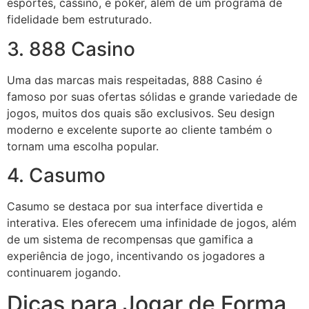
esportes, cassino, e poker, além de um programa de
fidelidade bem estruturado.
3. 888 Casino
Uma das marcas mais respeitadas, 888 Casino é
famoso por suas ofertas sólidas e grande variedade de
jogos, muitos dos quais são exclusivos. Seu design
moderno e excelente suporte ao cliente também o
tornam uma escolha popular.
4. Casumo
Casumo se destaca por sua interface divertida e
interativa. Eles oferecem uma infinidade de jogos, além
de um sistema de recompensas que gamifica a
experiência de jogo, incentivando os jogadores a
continuarem jogando.
Dicas para Jogar de Forma