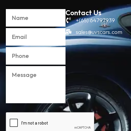
Contact Us
+(65) 64797939
sales@uvscars.com