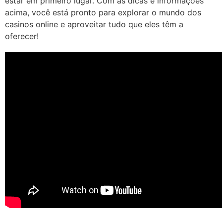
estar em primeiro lugar. Com as dicas e informações
acima, você está pronto para explorar o mundo dos
casinos online e aproveitar tudo que eles têm a
oferecer!