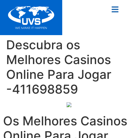
Descubra os
Melhores Casinos
Online Para Jogar
-411698859
Os Melhores Casinos
Online Para Jogar