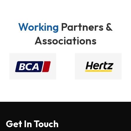
Working
Partners &
Associations
Get In Touch