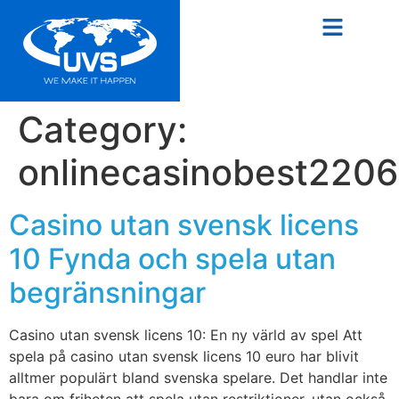
Category:
onlinecasinobest2206
Casino utan svensk licens
10 Fynda och spela utan
begränsningar
Casino utan svensk licens 10: En ny värld av spel Att
spela på casino utan svensk licens 10 euro har blivit
alltmer populärt bland svenska spelare. Det handlar inte