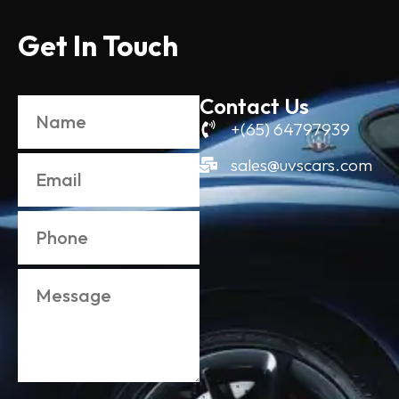
Get In Touch
Contact Us
+(65) 64797939
sales@uvscars.com