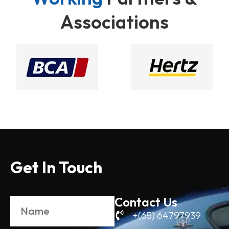
Associations
Get In Touch
Contact Us
+(65) 64797939