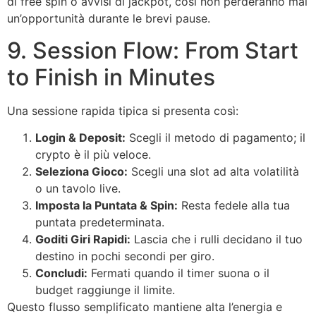
di free spin o avvisi di jackpot, così non perderanno mai
un’opportunità durante le brevi pause.
9. Session Flow: From Start
to Finish in Minutes
Una sessione rapida tipica si presenta così:
Login & Deposit:
Scegli il metodo di pagamento; il
crypto è il più veloce.
Seleziona Gioco:
Scegli una slot ad alta volatilità
o un tavolo live.
Imposta la Puntata & Spin:
Resta fedele alla tua
puntata predeterminata.
Goditi Giri Rapidi:
Lascia che i rulli decidano il tuo
destino in pochi secondi per giro.
Concludi:
Fermati quando il timer suona o il
budget raggiunge il limite.
Questo flusso semplificato mantiene alta l’energia e