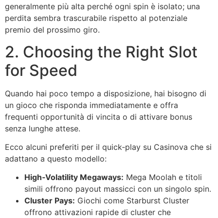
generalmente più alta perché ogni spin è isolato; una
perdita sembra trascurabile rispetto al potenziale
premio del prossimo giro.
2. Choosing the Right Slot
for Speed
Quando hai poco tempo a disposizione, hai bisogno di
un gioco che risponda immediatamente e offra
frequenti opportunità di vincita o di attivare bonus
senza lunghe attese.
Ecco alcuni preferiti per il quick‑play su Casinova che si
adattano a questo modello:
High‑Volatility Megaways:
Mega Moolah e titoli
simili offrono payout massicci con un singolo spin.
Cluster Pays:
Giochi come Starburst Cluster
offrono attivazioni rapide di cluster che