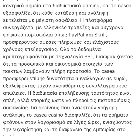
κεντρικό σημείο στο διαδικτυακό gaming, και το casea
εξασφαλίζει ότι κάθε κατάθεση και ανάληψη
εκτελείται με μέγιστη ασφάλεια. Η πλατφόρμα
συνεργάζεται με ελληνικές τράπεζες και σύγχρονα
ψηφιακά πορτοφόλια όπως PayPal και Skrill,
προσφέροντας άμεσες πληρωμές και ελάχιστους
χρόνους επεξεργασίας. Όλα τα δεδομένα
κρυπτογραφούνται με τεχνολογία SSL, διασφαλίζοντας
ότι τα προσωπικά και οικονομικά στοιχεία των
παικτών λαμβάνουν πλήρη προστασία. Το casea
προσφέρει επίσης δυνατότητα συναλλαγών σε ευρώ,
εξαλείφοντας τυχόν ανεπιθύμητες συναλλαγματικές
απώλειες. Η διαδικασία επαλήθευσης ταυτότητας είναι
απλή, αλλά επαρκής ώστε να πληροί τις πιστοποιήσεις
ασφαλείας. Για εκείνους που αναζητούν γρήγορη
ανάληψη, το casea casino διασφαλίζει ότι τα χρήματα
φτάνουν στον λογαριασμό σε λίγες ώρες, ενισχύοντας
την ευχαρίστηση και τη διαφάνεια της εμπειρίας στο