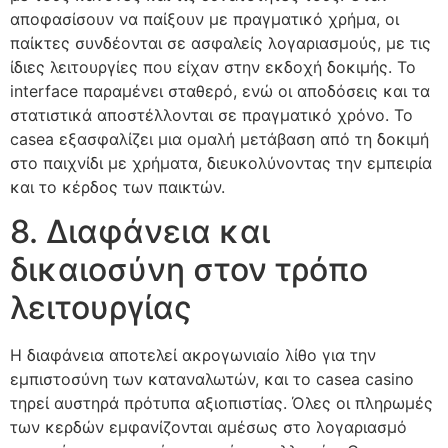
αποφασίσουν να παίξουν με πραγματικό χρήμα, οι
παίκτες συνδέονται σε ασφαλείς λογαριασμούς, με τις
ίδιες λειτουργίες που είχαν στην εκδοχή δοκιμής. Το
interface παραμένει σταθερό, ενώ οι αποδόσεις και τα
στατιστικά αποστέλλονται σε πραγματικό χρόνο. Το
casea εξασφαλίζει μια ομαλή μετάβαση από τη δοκιμή
στο παιχνίδι με χρήματα, διευκολύνοντας την εμπειρία
και το κέρδος των παικτών.
8. Διαφάνεια και
δικαιοσύνη στον τρόπο
λειτουργίας
Η διαφάνεια αποτελεί ακρογωνιαίο λίθο για την
εμπιστοσύνη των καταναλωτών, και το casea casino
τηρεί αυστηρά πρότυπα αξιοπιστίας. Όλες οι πληρωμές
των κερδών εμφανίζονται αμέσως στο λογαριασμό