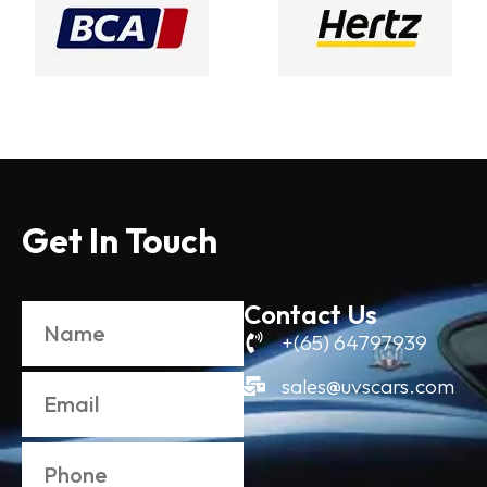
Get In Touch
Contact Us
+(65) 64797939
sales@uvscars.com