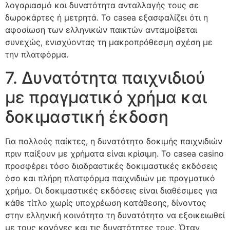
λογαριασμό και δυνατότητα ανταλλαγής τους σε
δωροκάρτες ή μετρητά. Το casea εξασφαλίζει ότι η
αφοσίωση των ελληνικών παικτών ανταμοίβεται
συνεχώς, ενισχύοντας τη μακροπρόθεσμη σχέση με
την πλατφόρμα.
7. Δυνατότητα παιχνιδιού
με πραγματικό χρήμα και
δοκιμαστική έκδοση
Για πολλούς παίκτες, η δυνατότητα δοκιμής παιχνιδιών
πριν παίξουν με χρήματα είναι κρίσιμη. Το casea casino
προσφέρει τόσο διαδραστικές δοκιμαστικές εκδόσεις
όσο και πλήρη πλατφόρμα παιχνιδιών με πραγματικό
χρήμα. Οι δοκιμαστικές εκδόσεις είναι διαθέσιμες για
κάθε τίτλο χωρίς υποχρέωση κατάθεσης, δίνοντας
στην ελληνική κοινότητα τη δυνατότητα να εξοικειωθεί
με τους κανόνες και τις δυνατότητες τους. Όταν