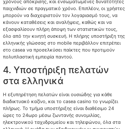
χρόνους απόκρισης, και ενσωματωμένες δυνατότητες
παιχνιδιών σε πραγματικό χρόνο. Επιπλέον, οι χρήστες
μπορούν να διαχειριστούν τον λογαριασμό τους, να
κάνουν καταθέσεις και αναλήψεις, καθώς και να
εξασφαλίσουν πλήρη άποψη των στατιστικών τους,
όλο από την κινητή συσκευή. Η πλήρης υποστήριξη της
ελληνικής γλώσσας στο mobile περιβάλλον επιτρέπει
στο casea να προσελκύσει παίκτες που προτιμούν
πολυπλαστική εμπειρία παντού.
4. Υποστήριξη πελατών
στα ελληνικά
Η εξυπηρέτηση πελατών είναι ουσιώδης για κάθε
διαδικτυακό καζίνο, και το casea casino το γνωρίζει
πλήρως. Το τμήμα υποστήριξης είναι διαθέσιμο 24
ώρες το 24ωρο μέσω ζωντανής συνομιλίας,
ηλεκτρονικού ταχυδρομείου και τηλεφώνου, όλα στα
ελληνικά. Η ομάδα των εξειδικευμένων συνεργατών