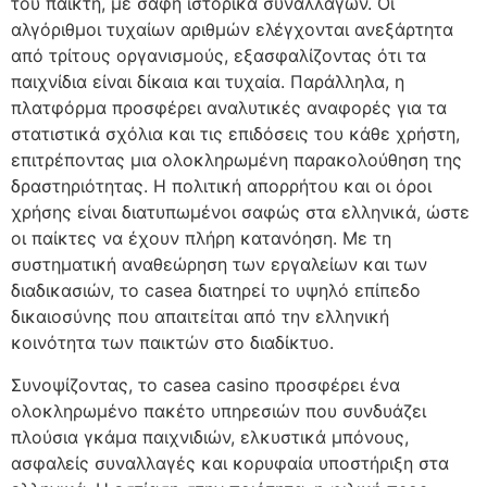
του παίκτη, με σαφή ιστορικά συναλλαγών. Οι
αλγόριθμοι τυχαίων αριθμών ελέγχονται ανεξάρτητα
από τρίτους οργανισμούς, εξασφαλίζοντας ότι τα
παιχνίδια είναι δίκαια και τυχαία. Παράλληλα, η
πλατφόρμα προσφέρει αναλυτικές αναφορές για τα
στατιστικά σχόλια και τις επιδόσεις του κάθε χρήστη,
επιτρέποντας μια ολοκληρωμένη παρακολούθηση της
δραστηριότητας. Η πολιτική απορρήτου και οι όροι
χρήσης είναι διατυπωμένοι σαφώς στα ελληνικά, ώστε
οι παίκτες να έχουν πλήρη κατανόηση. Με τη
συστηματική αναθεώρηση των εργαλείων και των
διαδικασιών, το casea διατηρεί το υψηλό επίπεδο
δικαιοσύνης που απαιτείται από την ελληνική
κοινότητα των παικτών στο διαδίκτυο.
Συνοψίζοντας, το casea casino προσφέρει ένα
ολοκληρωμένο πακέτο υπηρεσιών που συνδυάζει
πλούσια γκάμα παιχνιδιών, ελκυστικά μπόνους,
ασφαλείς συναλλαγές και κορυφαία υποστήριξη στα