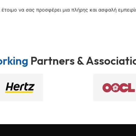
ι έτοιμο να σας προσφέρει μια πλήρης και ασφαλή εμπειρί
rking
Partners & Associati