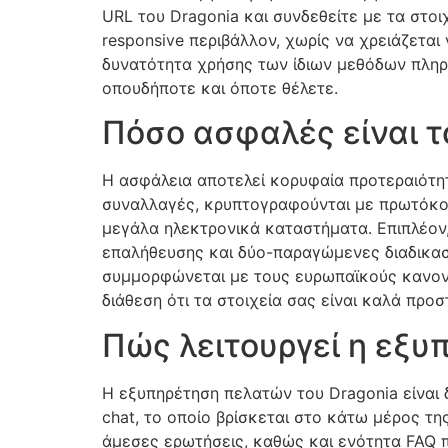
URL του Dragonia και συνδεθείτε με τα στοιχε
responsive περιβάλλον, χωρίς να χρειάζεται
δυνατότητα χρήσης των ίδιων μεθόδων πληρω
οπουδήποτε και όποτε θέλετε.
Πόσο ασφαλές είναι τ
Η ασφάλεια αποτελεί κορυφαία προτεραιότη
συναλλαγές, κρυπτογραφούνται με πρωτόκολλ
μεγάλα ηλεκτρονικά καταστήματα. Επιπλέον
επαλήθευσης και δύο-παραγώμενες διαδικασίε
συμμορφώνεται με τους ευρωπαϊκούς κανονι
διάθεση ότι τα στοιχεία σας είναι καλά προ
Πώς λειτουργεί η εξυ
Η εξυπηρέτηση πελατών του Dragonia είναι 
chat, το οποίο βρίσκεται στο κάτω μέρος τη
άμεσες ερωτήσεις, καθώς και ενότητα FAQ π