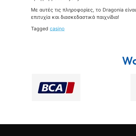
Με αυτές τις πληροφορίες, το Dragonia είνα
επιτυχία και διασκεδαστικά παιχνίδια!
Tagged
casino
Wo