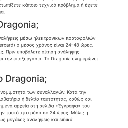
μετωπίζετε κάποιο τεχνικό πρόβλημα ή έχετε
ια.
Dragonia;
 αναλήψεις μέσω ηλεκτρονικών πορτοφολιών
tercard) ο μέσος χρόνος είναι 24–48 ώρες.
ας. Πριν υποβάλετε αίτηση ανάληψης,
ει την επεξεργασία. Το Dragonia ενημερώνει
 Dragonia;
η νομιμότητα των συναλλαγών. Κατά την
αβατήριο ή δελτίο ταυτότητας, καθώς και
ημένα αρχεία στη σελίδα «Έγγραφα» του
ην ταυτότητα μέσα σε 24 ώρες. Μόλις η
ως μεγάλες αναλήψεις και ειδικά