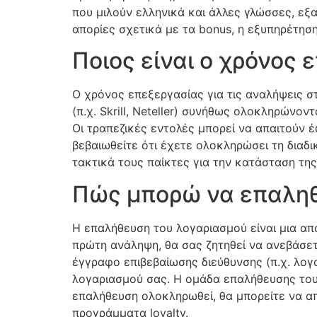
που μιλούν ελληνικά και άλλες γλώσσες, εξ
απορίες σχετικά με τα bonus, η εξυπηρέτηση
Ποιος είναι ο χρόνος
Ο χρόνος επεξεργασίας για τις αναλήψεις σ
(π.χ. Skrill, Neteller) συνήθως ολοκληρώνον
Οι τραπεζικές εντολές μπορεί να απαιτούν 
βεβαιωθείτε ότι έχετε ολοκληρώσει τη διαδ
τακτικά τους παίκτες για την κατάσταση τη
Πώς μπορώ να επαληθ
Η επαλήθευση του λογαριασμού είναι μια απ
πρώτη ανάληψη, θα σας ζητηθεί να ανεβάσετ
έγγραφο επιβεβαίωσης διεύθυνσης (π.χ. λο
λογαριασμού σας. Η ομάδα επαλήθευσης του 
επαλήθευση ολοκληρωθεί, θα μπορείτε να α
προγράμματα loyalty.