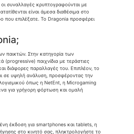
ς οι συναλλαγές κρυπτογραφούνται με
τατίθενται είναι άμεσα διαθέσιμα στο
ο που επιλέξατε. Το Dragonia προσφέρει
nia;
ων παικτών. Στην κατηγορία των
ά (progressive) παιχνίδια με τεράστιες
και διάφορες παραλλαγές του. Επιπλέον, το
ται σε υψηλή ανάλυση, προσφέροντας την
λογισμικού όπως η NetEnt, η Microgaming
σμένα για γρήγορη φόρτωση και ομαλή
νη έκδοση για smartphones και tablets, η
ιήγησης στο κινητό σας, πληκτρολογήστε το