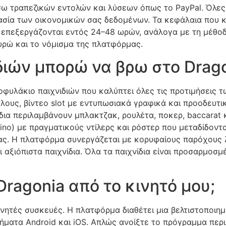
έσω τραπεζικών εντολών και λύσεων όπως το PayPal. Όλε
σία των οικονομικών σας δεδομένων. Τα κεφάλαια που κα
 επεξεργάζονται εντός 24–48 ωρών, ανάλογα με τη μέθοδ
υρώ και το νόμισμα της πλατφόρμας.
διών μπορώ να βρω στο Drago
οφυλάκιο παιχνιδιών που καλύπτει όλες τις προτιμήσεις τ
λους, βίντεο slot με εντυπωσιακά γραφικά και προοδευτικ
νίδια περιλαμβάνουν μπλακτζακ, ρουλέτα, ποκερ, baccarat 
sino) με πραγματικούς ντίλερς και ρόστερ που μεταδίδον
σας. Η πλατφόρμα συνεργάζεται με κορυφαίους παρόχους 
αι αξιόπιστα παιχνίδια. Όλα τα παιχνίδια είναι προσαρμο
ragonia από το κινητό μου;
ινητές συσκευές. Η πλατφόρμα διαθέτει μια βελτιστοποιημέ
τήματα Android και iOS. Απλώς ανοίξτε το πρόγραμμα περ