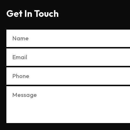
Get In Touch