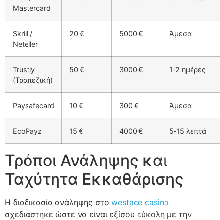
Mastercard
Skrill /
20 €
5000 €
Άμεσα
Neteller
Trustly
50 €
3000 €
1‑2 ημέρες
(Τραπεζική)
Paysafecard
10 €
300 €
Άμεσα
EcoPayz
15 €
4000 €
5‑15 λεπτά
Τρόποι Ανάληψης και
Ταχύτητα Εκκαθάρισης
Η διαδικασία ανάληψης στο
westace casino
σχεδιάστηκε ώστε να είναι εξίσου εύκολη με την