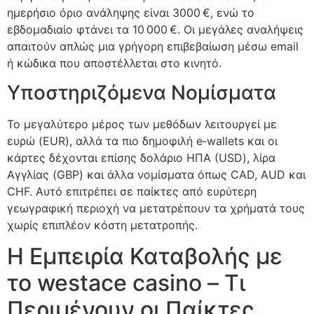
ημερήσιο όριο ανάληψης είναι 3000 €, ενώ το
εβδομαδιαίο φτάνει τα 10 000 €. Οι μεγάλες αναλήψεις
απαιτούν απλώς μια γρήγορη επιβεβαίωση μέσω email
ή κώδικα που αποστέλλεται στο κινητό.
Υποστηριζόμενα Νομίσματα
Το μεγαλύτερο μέρος των μεθόδων λειτουργεί με
ευρώ (EUR), αλλά τα πιο δημοφιλή e‑wallets και οι
κάρτες δέχονται επίσης δολάριο ΗΠΑ (USD), λίρα
Αγγλίας (GBP) και άλλα νομίσματα όπως CAD, AUD και
CHF. Αυτό επιτρέπει σε παίκτες από ευρύτερη
γεωγραφική περιοχή να μετατρέπουν τα χρήματά τους
χωρίς επιπλέον κόστη μετατροπής.
Η Εμπειρία Καταβολής με
το westace casino – Τι
Περιμένουν οι Παίκτες