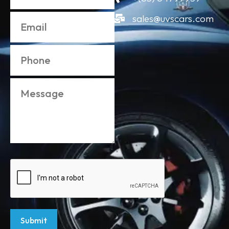
sales@uvscars.com