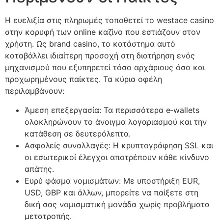
Η ευελιξία στις πληρωμές τοποθετεί το westace casino
στην κορυφή των online καζίνο που εστιάζουν στον
χρήστη. Ως brand casino, το κατάστημα αυτό
καταβάλλει ιδιαίτερη προσοχή στη διατήρηση ενός
μηχανισμού που εξυπηρετεί τόσο αρχάριους όσο και
προχωρημένους παίκτες. Τα κύρια οφέλη
περιλαμβάνουν:
Άμεση επεξεργασία: Τα περισσότερα e‑wallets
ολοκληρώνουν το άνοιγμα λογαριασμού και την
κατάθεση σε δευτερόλεπτα.
Ασφαλείς συναλλαγές: Η κρυπτογράφηση SSL και
οι εσωτερικοί έλεγχοι αποτρέπουν κάθε κίνδυνο
απάτης.
Ευρύ φάσμα νομισμάτων: Με υποστήριξη EUR,
USD, GBP και άλλων, μπορείτε να παίξετε στη
δική σας νομισματική μονάδα χωρίς προβλήματα
μετατροπής.