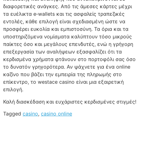
διαφορετικές ανάγκες. Από τις άμεσες κάρτες μέχρι
τα ευέλικτα e‑wallets και τις ασφαλείς τραπεζικές
εντολές, κάθε επιλογή είναι σχεδιασμένη ώστε να
προσφέρει ευκολία και εμπιστοσύνη. Τα όρια και τα
υποστηριζόμενα νομίσματα καλύπτουν τόσο μικρούς
παίκτες όσο και μεγάλους επενδυτές, ενώ η γρήγορη
επεξεργασία των αναλήψεων εξασφαλίζει ότι τα
κερδισμένα χρήματα φτάνουν στο πορτοφόλι σας όσο
το δυνατόν γρηγορότερα. Αν ψάχνετε για ένα online
καζίνο που βάζει την εμπειρία της πληρωμής στο
επίκεντρο, το westace casino είναι μια εξαιρετική
επιλογή.
Καλή διασκέδαση και ευχάριστες κερδισμένες στιγμές!
Tagged
casino
,
casino online