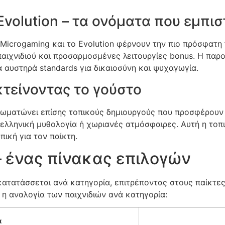
Evolution – τα ονόματα που εμπι
ο Microgaming και το Evolution φέρνουν την πιο πρόσφατη
παιχνιδιού και προσαρμοσμένες λειτουργίες bonus. Η παρ
τα αυστηρά standards για δικαιοσύνη και ψυχαγωγία.
κτείνοντας το γούστο
νσωματώνει επίσης τοπικούς δημιουργούς που προσφέρουν
ε ελληνική μυθολογία ή χωριανές ατμόσφαιρες. Αυτή η τοπ
πική για τον παίκτη.
– ένας πίνακας επιλογών
o κατατάσσεται ανά κατηγορία, επιτρέποντας στους παίκτ
 η αναλογία των παιχνιδιών ανά κατηγορία:
α