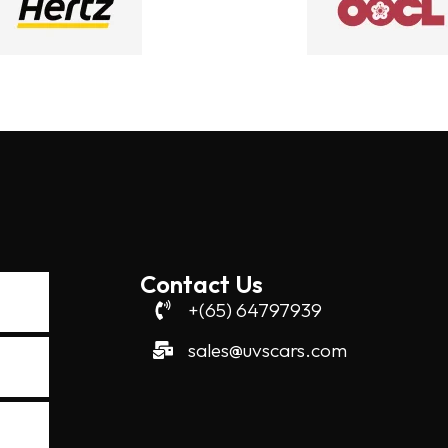
Contact Us
+(65) 64797939
sales@uvscars.com