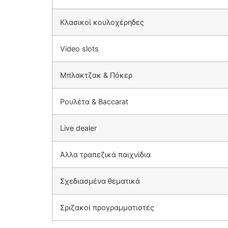
Κλασικοί κουλοχέρηδες
Video slots
Μπλακτζακ & Πόκερ
Ρουλέτα & Baccarat
Live dealer
Άλλα τραπεζικά παιχνίδια
Σχεδιασμένα θεματικά
Σριζακοί προγραμματιστές