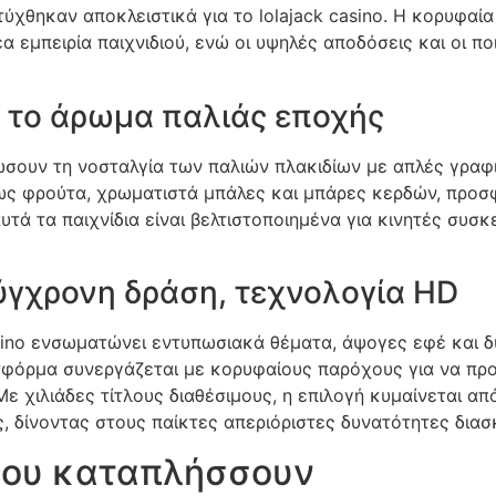
τύχθηκαν αποκλειστικά για το lolajack casino. Η κορυφαί
 εμπειρία παιχνιδιού, ενώ οι υψηλές αποδόσεις και οι πο
– το άρωμα παλιάς εποχής
ιώσουν τη νοσταλγία των παλιών πλακιδίων με απλές γραφι
ως φρούτα, χρωματιστά μπάλες και μπάρες κερδών, προσ
 αυτά τα παιχνίδια είναι βελτιστοποιημένα για κινητές συ
ύγχρονη δράση, τεχνολογία HD
asino ενσωματώνει εντυπωσιακά θέματα, άψογες εφέ και δυ
πλατφόρμα συνεργάζεται με κορυφαίους παρόχους για να πρ
ε χιλιάδες τίτλους διαθέσιμους, η επιλογή κυμαίνεται α
ς, δίνοντας στους παίκτες απεριόριστες δυνατότητες δια
 που καταπλήσσουν