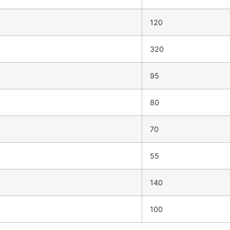
120
320
95
80
70
55
140
100