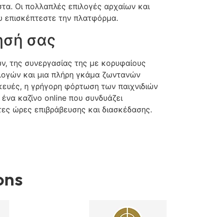
στα. Οι πολλαπλές επιλογές αρχαίων και
υ επισκέπτεστε την πλατφόρμα.
μησή σας
ιών, της συνεργασίας της με κορυφαίους
ιλογών και μια πλήρη γκάμα ζωντανών
σκευές, η γρήγορη φόρτωση των παιχνιδιών
ένα καζίνο online που συνδυάζει
ίωτες ώρες επιβράβευσης και διασκέδασης.
ons